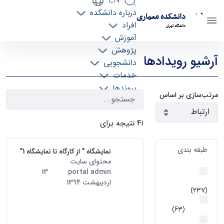
EN
درباره دانشکده
دانشکده معماری
افراد
دانشگاه تهران
آموزش
رویدادها - دانشکده معماری arch
پژوهش
آرشیو رویدادها
دانشجویی
خدمات
پیوندها
مرتب‌سازی بر اساس
تماس با ما
۴۱ نتیجه برای
طبقه بندی
نمایشگاه " از کارگاه تا نمایشگاه 1"
محتوای سایت
· درج شده توسط
اخبار و
portal admin
تاریخ:
13
رویداد ها
اردیبهشت 1394
(237)
نمایشگاه " از کارگاه تا نمایشگاه"
گرایش
اولین نمایشگاه آثار برتر دانشجویان
معماری
(63)
دانشکده معماری این نمایشگاه در
قطب
دو بخش آثار برگزیده دانشجویان