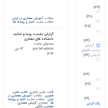
علمی فناوری
سال تحصیلی 93-92 و آثار
(37)
دانشجویان پیشین دانشکده، از
امور بین
تاریخ نهم...
الملل
(30)
مطالب:
آموزش معماری در ایران
کتاب‌های
مطالب سایت:
اخبار و رویداد ها
اساتید
(28)
گرایش
گزارش نشست روسا و اساتید
مرمت بناهای
دانشکده های معماری
تاریخی
(24)
محتوای سایت
· درج شده توسط
گرایش
portal admin
تاریخ:
13 دی
مرمت بافتهای
1394
تاریخی
(24)
دومین نشست تخصصی روسا و
گرایش
اساتید دانشکده های معماری
مطالعات
دانشگاه های کشور در تاریخ 23
معماری
آذرماه 1394 در سالن نگارخانه
اسلامی
(24)
پردیس هنرهای زیبا برای پرداختن
معماری
به دو موضوع زیر برگزار شد: 1-
داخلی
(22)
نزدیک تر کردن ارتباط...
گرایش
قطب علمی فناوری:
قطب علمی
تکنولوژی
فناوری
مطالب:
آموزش معماری در
معماری
(19)
ایران
مطالب سایت:
اخبار و رویداد
ها
معماری:
گرایش معماری
پاک کردن
معماری داخلی