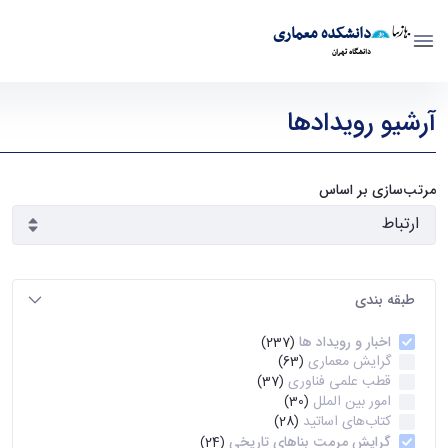
دانشکده معماری
دانشگاه تهران
رویدادها - دانشکده معماری arch
آرشیو رویدادها
مرتب‌سازی بر اساس
طبقه بندی
اخبار و رویداد ها
(237)
گرایش معماری
(63)
قطب علمی فناوری
(37)
امور بین الملل
(30)
کتاب‌های اساتید
(28)
گرایش مرمت بناهای تاریخی
(24)