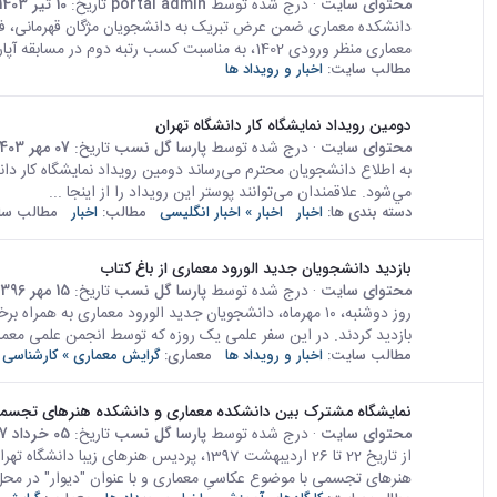
محتوای سایت
· درج شده توسط
portal admin
تاریخ:
10 تیر 1403
دانشکده معماری ضمن عرض تبریک به دانشجویان مژگان قهرمانی، فاط
معماری منظر ورودی 1402، به مناسبت کسب رتبه دوم در مسابقه آپارتمان کار و زندگی...
مطالب سایت:
اخبار و رویداد ها
دومين رويداد نمايشگاه كار دانشگاه تهران
محتوای سایت
· درج شده توسط
پارسا گل نسب
تاریخ:
07 مهر 1403
مي‌شود. علاقمندان می‌توانند پوستر این رویداد را از اینجا ...
دسته بندی ها:
اخبار
اخبار » اخبار انگلیسی
مطالب:
اخبار
مطالب سا
بازدید دانشجویان جدید الورود معماری از باغ کتاب
محتوای سایت
· درج شده توسط
پارسا گل نسب
تاریخ:
15 مهر 1396
بازدید کردند. در این سفر علمی یک روزه که توسط انجمن علمی معما
مطالب سایت:
اخبار و رویداد ها
معماری:
گرایش معماری » کارشناسی 
نمایشگاه مشترک بین دانشکده معماری و دانشکده هنرهای تجسمی
محتوای سایت
· درج شده توسط
پارسا گل نسب
تاریخ:
05 خرداد 1397
از تاریخ 22 تا 26 اردیبهشت 1397، پردیس ه
هنرهای تجسمی با موضوع عکاسیِ معماری و با عنوان "دیوار" در محل ن