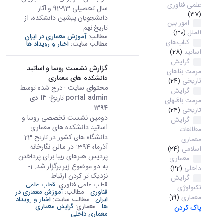
علمی فناوری
سال تحصیلی 93-92 و آثار
(37)
دانشجویان پیشین دانشکده، از
امور بین
تاریخ نهم...
الملل
(30)
مطالب:
آموزش معماری در ایران
کتاب‌های
مطالب سایت:
اخبار و رویداد ها
اساتید
(28)
گرایش
گزارش نشست روسا و اساتید
مرمت بناهای
دانشکده های معماری
تاریخی
(24)
محتوای سایت
· درج شده توسط
گرایش
portal admin
تاریخ:
13 دی
مرمت بافتهای
1394
تاریخی
(24)
دومین نشست تخصصی روسا و
گرایش
اساتید دانشکده های معماری
مطالعات
دانشگاه های کشور در تاریخ 23
معماری
آذرماه 1394 در سالن نگارخانه
اسلامی
(24)
پردیس هنرهای زیبا برای پرداختن
معماری
به دو موضوع زیر برگزار شد: 1-
داخلی
(22)
نزدیک تر کردن ارتباط...
گرایش
قطب علمی فناوری:
قطب علمی
تکنولوژی
فناوری
مطالب:
آموزش معماری در
معماری
(19)
ایران
مطالب سایت:
اخبار و رویداد
ها
معماری:
گرایش معماری
پاک کردن
معماری داخلی