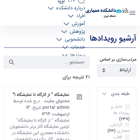
EN
درباره دانشکده
دانشکده معماری
افراد
دانشگاه تهران
آموزش
رویدادها - دانشکده معماری arch
پژوهش
آرشیو رویدادها
دانشجویی
خدمات
پیوندها
مرتب‌سازی بر اساس
تماس با ما
۲۱ نتیجه برای
طبقه بندی
نمایشگاه " از کارگاه تا نمایشگاه 1"
محتوای سایت
· درج شده توسط
اخبار و
portal admin
تاریخ:
13
رویداد ها
اردیبهشت 1394
(237)
نمایشگاه " از کارگاه تا نمایشگاه"
گرایش
اولین نمایشگاه آثار برتر دانشجویان
معماری
(63)
دانشکده معماری این نمایشگاه در
قطب
دو بخش آثار برگزیده دانشجویان