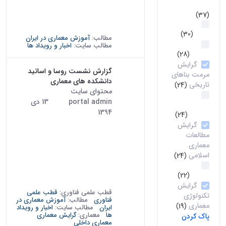
علمی فناوری
سال تحصیلی 93-92 و آثار
(37)
دانشجویان پیشین دانشکده، از
امور بین
تاریخ نهم...
الملل
(30)
مطالب:
آموزش معماری در ایران
کتاب‌های
مطالب سایت:
اخبار و رویداد ها
اساتید
(28)
گرایش
گزارش نشست روسا و اساتید
مرمت بناهای
دانشکده های معماری
تاریخی
(24)
محتوای سایت
· درج شده توسط
گرایش
portal admin
تاریخ:
13 دی
مرمت بافتهای
1394
تاریخی
(24)
دومین نشست تخصصی روسا و
گرایش
اساتید دانشکده های معماری
مطالعات
دانشگاه های کشور در تاریخ 23
معماری
آذرماه 1394 در سالن نگارخانه
اسلامی
(24)
پردیس هنرهای زیبا برای پرداختن
معماری
به دو موضوع زیر برگزار شد: 1-
داخلی
(22)
نزدیک تر کردن ارتباط...
گرایش
قطب علمی فناوری:
قطب علمی
تکنولوژی
فناوری
مطالب:
آموزش معماری در
معماری
(19)
ایران
مطالب سایت:
اخبار و رویداد
ها
معماری:
گرایش معماری
پاک کردن
معماری داخلی