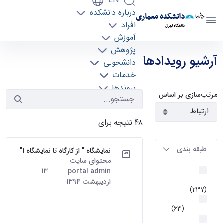
EN
درباره دانشکده
دانشکده معماری
افراد
دانشگاه تهران
آموزش
رویدادها - دانشکده معماری arch
پژوهش
آرشیو رویدادها
دانشجویی
خدمات
پیوندها
مرتب‌سازی بر اساس
تماس با ما
۴۸ نتیجه برای
طبقه بندی
نمایشگاه " از کارگاه تا نمایشگاه 1"
محتوای سایت
· درج شده توسط
اخبار و
portal admin
تاریخ:
13
رویداد ها
اردیبهشت 1394
(237)
نمایشگاه " از کارگاه تا نمایشگاه"
گرایش
اولین نمایشگاه آثار برتر دانشجویان
معماری
(63)
دانشکده معماری این نمایشگاه در
قطب
دو بخش آثار برگزیده دانشجویان