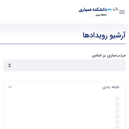
دانشکده معماری
دانشگاه تهران
رویدادها - دانشکده معماری arch
آرشیو رویدادها
مرتب‌سازی بر اساس
طبقه بندی
اخبار و رویداد ها
(237)
گرایش معماری
(63)
قطب علمی فناوری
(37)
امور بین الملل
(30)
کتاب‌های اساتید
(28)
گرایش مرمت بناهای تاریخی
(24)