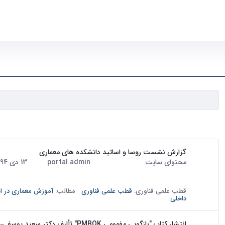
۲۹ نتیجه برای
گزارش نشست روسا و اساتید دانشکده های معماری
محتوای سایت
portal admin
13 دی 1394
· درج شده توسط
تاریخ:
زیبا برای پرداختن به دو موضوع زیر برگزار شد: 1- نزدیک تر کردن ارتباط...
قطب علمی فناوری:
قطب علمی فناوری
مطالب:
آموزش معماری در ای
داخلی
انتشار کتاب "بازگویی مفهومی PMBOK" تألبف دکتر سعید یوسفی، میلاد کرمانشاهی و احمد سرابی