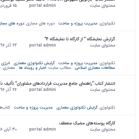
محتوای سایت
portal admin
15 فروردین 1397
· درج شده توسط
تاریخ:
در عصر حاضر پروژه‌‌ها و به خصوص مگا پروژه‌ها به صورت روزاف
تکنولوژی و نیاز به رفاه بیشتر از جمله مهم‌ترین عواملی هستند که 
تکنولوژی:
مدیریت پروژه و ساخت
دوره های مجازی:
دوره های مجاز
گزارش نمایشگاه " از کارگاه تا نمایشگاه 4"
محتوای سایت
portal admin
22 آذر 1396
· درج شده توسط
تاریخ:
an from 3 - 13th December 2017 and was simultaneous to the Sixth
National Conference on Architectural Education. Since the...
تکنولوژی:
مدیریت پروژه و ساخت
گرایش تکنولوژی معماری
انرژی
مطالعات معماری اسلامی
مطالب سایت:
اخبار و رویداد ها
معماری:
م
انتشار کتاب "راهنمای جامع مدیریت قراردادهای مشاوران" تألیف
محتوای سایت
portal admin
26 آذر 1396
· درج شده توسط
تاریخ:
"راهنمای جامع مدیریت قراردادهای مشاوران" به عنوان اولین کت
برای مدیریت قراردادهای مشاوره تدوین گردیده است. مشاور به عن
تکنولوژی:
گرایش تکنولوژی معماری
مدیریت پروژه و ساخت
کتاب‌ه
کارگاه پوسته‌های مشبک منعطف
محتوای سایت
portal admin
30 آبان 1396
· درج شده توسط
تاریخ:
کارگاه پوسته‌های مشبک منعطف، با هدف ایجاد درک و شناخت بیش