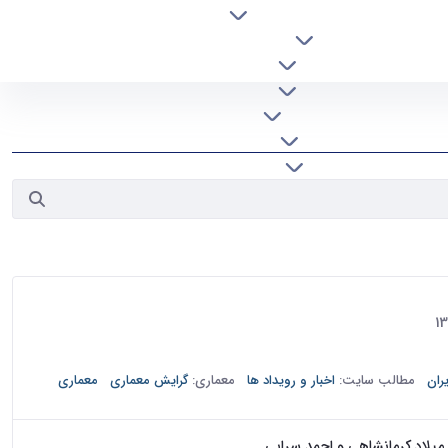
درباره دانشکده
افراد
آموزش
پژوهش
دانشجویی
خدمات
پیوندها
تماس با ما
دومین نشست تخصصی روسا و اساتید دانشکده های معماری دانشگاه های کشور در تاریخ 23 آذرماه 1394 در سالن نگارخانه پردیس هنرهای
ران
مطالب سایت:
اخبار و رویداد ها
معماری:
گرایش معماری
معماری