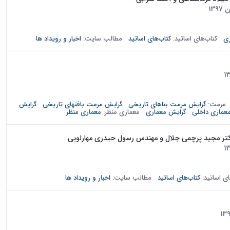
زون در حال توسعه و پیاده‌‌سازی هستند. افزایش جمعیت، پیشرفت
نیاز به اجرای...
ی
کتاب‌های اساتید:
کتاب‌های اساتید
مطالب سایت:
اخبار و رویداد ها
The fourth exhibition of student work in the School of Architecture beg
مرمت:
گرایش مرمت بناهای تاریخی
گرایش مرمت بافتهای تاریخی
گرایش
عماری داخلی
گرایش معماری
معماری منظر:
معماری منظر
 دکتر مجید پرچمی جلال و مهندس رسول حیدری مهارلویی
اب در حوزه فعالیت مشاوران، با هدف در اختیار گذاشتن مرجعی جامع
وان یکی از ارکان...
ای اساتید:
کتاب‌های اساتید
مطالب سایت:
اخبار و رویداد ها
تر دانشجویان از مبحث سازه و سازه‌های فضاکار و تجربه طراحی و