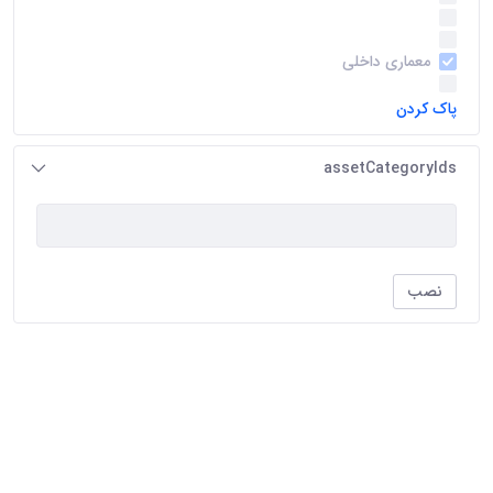
گرایش مرمت بافتهای تاریخی
(24)
گرایش مطالعات معماری اسلامی
(24)
معماری داخلی
(22)
گرایش تکنولوژی معماری
(19)
پاک کردن
assetCategoryIds
نصب