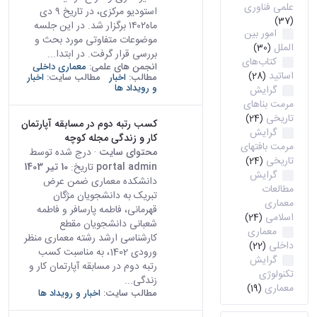
علمی فناوری
استودیو مرکزی، در تاریخ ۹ دی
(37)
ماه۱۴۰۲ برگزار شد. در این جلسه
امور بین
موضوعات متفاوتی مورد بحث و
الملل
(30)
بررسی قرار گرفت. در ابتدا...
کتاب‌های
انجمن های علمی:
معماری داخلی
اساتید
(28)
مطالب:
اخبار
مطالب سایت:
اخبار
و رویداد ها
گرایش
مرمت بناهای
تاریخی
(24)
کسب رتبه دوم در مسابقه آپارتمان
گرایش
کار و زندگی مجله کوچه
مرمت بافتهای
محتوای سایت
· درج شده توسط
تاریخی
(24)
portal admin
تاریخ:
10 تیر 1403
گرایش
دانشکده معماری ضمن عرض
مطالعات
تبریک به دانشجویان مژگان
معماری
قهرمانی، فاطمه پارسافر و فاطمه
اسلامی
(24)
شعبانی دانشجویان مقطع
معماری
کارشناسی ارشد رشته معماری منظر
داخلی
(22)
ورودی 1402، به مناسبت کسب
گرایش
رتبه دوم در مسابقه آپارتمان کار و
تکنولوژی
زندگی...
معماری
(19)
مطالب سایت:
اخبار و رویداد ها