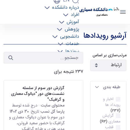
EN
درباره دانشکده
دانشکده معماری
افراد
دانشگاه تهران
آموزش
رویدادها - دانشکده معماری arch
پژوهش
آرشیو رویدادها
دانشجویی
خدمات
پیوندها
مرتب‌سازی بر اساس
تماس با ما
۲۳۷ نتیجه برای
طبقه بندی
گزارش دور سوم از سلسله
نشست‌های دور "دیالوگ معماری
اخبار و
و گرافیک"
رویداد ها
محتوای سایت
· درج شده توسط
(237)
پارسا گل نسب
تاریخ:
30 دی 1402
گرایش
دور سوم با عنوان دیالوگ معماری و
معماری
(63)
گرافیک با حضور سعید فروتن،
قطب
مدیر هنری و طراح گرافیک