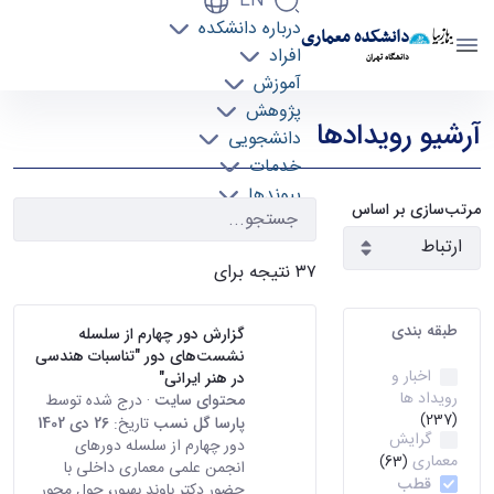
EN
درباره دانشکده
دانشکده معماری
افراد
دانشگاه تهران
آموزش
رویدادها - دانشکده معماری arch
پژوهش
آرشیو رویدادها
دانشجویی
خدمات
پیوندها
مرتب‌سازی بر اساس
تماس با ما
۳۷ نتیجه برای
طبقه بندی
گزارش دور چهارم از سلسله
نشست‌های دور "تناسبات هندسی
اخبار و
در هنر ایرانی"
رویداد ها
محتوای سایت
· درج شده توسط
(237)
پارسا گل نسب
تاریخ:
26 دی 1402
گرایش
دور چهارم از سلسله دورهای
معماری
(63)
انجمن علمی معماری داخلی با
قطب
حضور دکتر باوند بهپور، حول محور