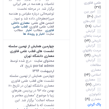
علمی فناوری
تناسبات و هندسه در هنر ایرانی
(37)
برگزار شد. در مرحله نخست
امور بین
توضیحاتی درباره مقیاس و هندسه
الملل
(30)
میرزاجعفرخان داده شد و نمود...
کتاب‌های
انجمن های علمی:
معماری داخلی
اساتید
(28)
قطب علمی فناوری:
قطب علمی
فناوری
مطالب:
اخبار
مطالب
گرایش
سایت:
اخبار و رویداد ها
مرمت بناهای
تاریخی
(24)
گرایش
چهارمین همایش از نهمین سلسله
مرمت بافتهای
نشست ‌های قطب علمی فناوری
تاریخی
(24)
معماری دانشگاه تهران
گرایش
محتوای سایت
· درج شده توسط
مطالعات
portal admin
تاریخ:
07
معماری
اردیبهشت 1394
اسلامی
(24)
چهارمین همایش از نهمین سلسله
معماری
نشست ‌های قطب علمی فناوری
داخلی
(22)
معماری دانشگاه تهران در تاریخ 20
گرایش
بهمن ماه 93 در پردیس هنرهای
تکنولوژی
زیبا با موضوع "معماری معاصر و
معماری
(19)
مساله اصالت" برگزار شد. این
پاک کردن
نشست که با استقبال...