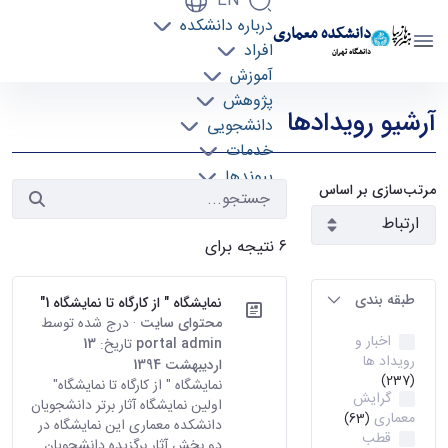
EN
درباره دانشکده
دانشکده معماری
افراد
دانشگاه تهران
آموزش
رویدادها - دانشکده معماری arch
پژوهش
آرشیو رویدادها
دانشجویی
خدمات
پیوندها
مرتب‌سازی بر اساس
تماس با ما
۶ نتیجه برای
طبقه بندی
نمایشگاه " از کارگاه تا نمایشگاه 1"
محتوای سایت
· درج شده توسط
اخبار و
portal admin
تاریخ:
13
رویداد ها
اردیبهشت 1394
(237)
نمایشگاه " از کارگاه تا نمایشگاه"
گرایش
اولین نمایشگاه آثار برتر دانشجویان
معماری
(63)
دانشکده معماری این نمایشگاه در
قطب
دو بخش آثار برگزیده دانشجویان