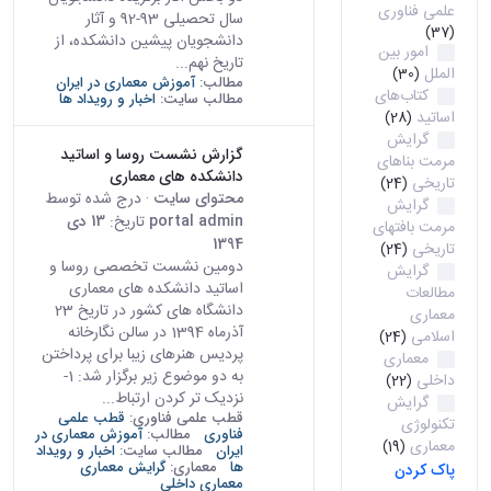
علمی فناوری
سال تحصیلی 93-92 و آثار
(37)
دانشجویان پیشین دانشکده، از
امور بین
تاریخ نهم...
الملل
(30)
مطالب:
آموزش معماری در ایران
کتاب‌های
مطالب سایت:
اخبار و رویداد ها
اساتید
(28)
گرایش
گزارش نشست روسا و اساتید
مرمت بناهای
دانشکده های معماری
تاریخی
(24)
محتوای سایت
· درج شده توسط
گرایش
portal admin
تاریخ:
13 دی
مرمت بافتهای
1394
تاریخی
(24)
دومین نشست تخصصی روسا و
گرایش
اساتید دانشکده های معماری
مطالعات
دانشگاه های کشور در تاریخ 23
معماری
آذرماه 1394 در سالن نگارخانه
اسلامی
(24)
پردیس هنرهای زیبا برای پرداختن
معماری
به دو موضوع زیر برگزار شد: 1-
داخلی
(22)
نزدیک تر کردن ارتباط...
گرایش
قطب علمی فناوری:
قطب علمی
تکنولوژی
فناوری
مطالب:
آموزش معماری در
معماری
(19)
ایران
مطالب سایت:
اخبار و رویداد
ها
معماری:
گرایش معماری
پاک کردن
معماری داخلی