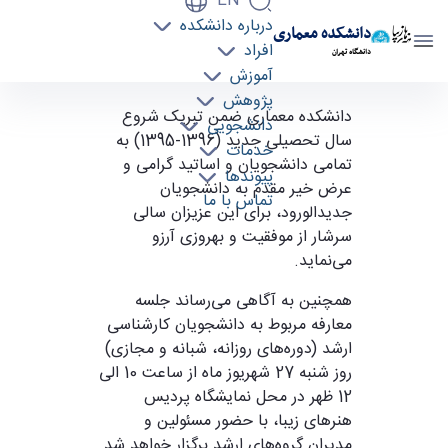
EN
درباره دانشکده
دانشکده معماری
افراد
دانشگاه تهران
آموزش
پژوهش
آغاز سال تحصیلی جدید - دانشکده معماری arch
دانشکده معماری ضمن تبریک شروع
دانشجویی
سال تحصیلی جدید (1396-1395) به
خدمات
تمامی دانشجویان و اساتید گرامی و
پیوندها
عرض خیر مقدم به دانشجویان
تماس با ما
جدید‌الورود، برای این عزیزان سالی
سرشار از موفقیت و بهروزی آرزو
می‌نماید.
همچنین به آگاهی می‌رساند جلسه
معارفه مربوط به دانشجویان کارشناسی
ارشد (دوره‌های روزانه، شبانه و مجازی)
روز شنبه 27 شهریوز ماه از ساعت 10 الی
12 ظهر در محل نمایشگاه پردیس
هنرهای زیبا، با حضور مسئولین و
مدیران گروه‌های ارشد برگزار خواهد شد.