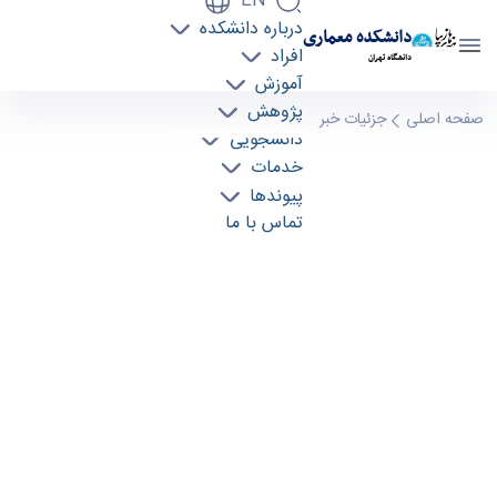
EN
درباره دانشکده
دانشکده معماری
افراد
دانشگاه تهران
آموزش
پژوهش
اصلاحیه مهم در مورد زمان‌بندی جلسات مصاحبه
صفحه اصلی
جزئیات خبر
دانشجویی
آزمون دکتری - دانشکده معماری arch
خدمات
پیوندها
تماس با ما