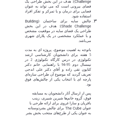
Challenge
): هدف در این بخش طراحی یک
فضای بیرونی است که می
تواند به عنوان
فضایی برای درمان و یا تمرکز و تفکر افراد
استفاده شود.
Building
چالش سایه برای ساختمان (
Shade Challenge
): هدف در این بخش
طراحی یک فضای سایه در موقعیت مشخص
و با عملکرد مشخصی در یک پلازای شهری
می
باشد.
باتوجه به اهمیت موضوع، پروژه ای به مدت
5 هفته برای دانشجویان کارشناسی ارشد
تکنولوژی در درس کارگاه تکنولوژی 2 در
نیمسال دوم 95-94 با راهنمایی خانم دکتر
کتایون تقی زاده و آقای دکتر علی اندجی
تعریف گردید که موضوع آن طراحی سازه
ای
پارچه ای با انتخاب یکی از چالش
های فوق
بود.
پس از ارسال آثار دانشجویان به مسابقه
فوق، گروه خانم
ها شیرین شبیری، زینب
باقریان و سارا غروی
برای ارائه طرحی با
The Cube
عنوان
برای چالش بشردوستانه
به عنوان یکی از طرح
های منتخب بخش بشر