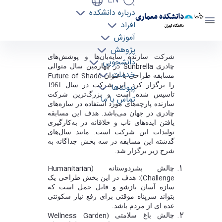
EN
درباره دانشکده
دانشکده معماری
افراد
دانشگاه تهران
آموزش
پژوهش
انتخاب طرح دانشجویان دانشکده معماری در
شرکت سازنده سایه
بان
ها و پوشش
های
دانشجویی
Sunbrella
چادری
در چهارمین سال متوالی
مسابقه "Future of Shade" - دانشکده معماری
خدمات
Future of Shade
مسابقه طراحی با عنوان
arch
پیوندها
را برگزار کرد. این شرکت در سال 1961
تاسیس شده است و بزرگ
ترین شرکت
تماس با ما
سازنده پارچه
های مورد استفاده در سازه
های
چادری در جهان می
باشد. هدف این مسابقه
یافتن ایده
های ناب و خلاقانه در به
کارگیری
تولیدات این شرکت است. مانند سال
های
گذشته این مسابقه در سه بخش جداگانه به
شرح زیر برگزار شد.
Humanitarian
چالش بشردوستانه (
Challenge
): هدف در این بخش طراحی یک
سازه آسان بازشو و قابل حمل است که
بتواند سرپناه موقتی برای رفع نیاز سکونتی
عده ای از مردم باشد.
Wellness Garden
چالش باغ سلامتی (