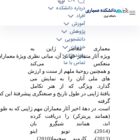
EN
درباره دانشکده
دانشکده معماری
افراد
دانشگاه تهران
آموزش
پژوهش
انتشار کتاب "معماری جدید ژاپن، آثار معاصر
دانشجویی
معماران پیشرو جهانی" ترجمه دکتر الهام اندرودی -
خدمات
معماری
معاصر
ژاپن
به
دانشکده معماری arch
پیوندها
ویژه
آثار
متمایز
جهانی
آن،
مبانی
نظری
ویژۀ
معمارا
تماس با ما
منعکس می‌کند
و
همچنین
روحیۀ
ملهم
از
سنت
و
ارزش
های
ملی
آنان
را به نمایش می­‌
گذارد.
ویژگی
که
از
هنر
تکامل
یافتۀ
ژاپنی
در
طول
تاریخ
و
صنعتگری
پیشرفتۀ
این
کش
گرفته
است.
در
دهۀ
اخیر
آثار
معماران
مهم
ژاپنی
که
به
طور
(همانند
پریتزکر)
را
دریافت
کرده
اند،
همانند
شیگِرو
بان
(2014)
،
تویو
ایتو
(2013)
،
کازویو
سِجیما
(2010)