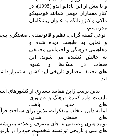
و
یا
پیش
از
این
تادائو
آندو
(1995)
،
در
کنار معماران مهمی همانند فومیهیکو
ماکی و کنزو تانگه به عنوان پیشگامان
مدرنیسم،
نوعی
کمینه
گرایی،
نظم
و
قانونمندی،
صنعتگری
پیچی
و تمایل
به
طبیعت دیده شده و
مفاهیمی فرهنگی و اجتماعی مختلفی
به چالش کشیده می شوند. این
صفات
در
سبک
ها
و
شیوه
های
مختلف
معماری
تاریخی
این
کشور
استمرار
داشت
اند
.
بدین
ترتیب
ژاپن
همانند
بسیاری
از
کشورهای
آسی
بایست
وارد
کنندۀ
فرهنگ
و
فن
آوری
های
جدید
باشد.
اما
به
دلیل
انتخاب
متفکرانه،
تلاش
برای
شناخت
فرآی
های
صنعتی
شدن
،
تولید
هنری
و
صنعتی
به
جای
مصرف
و
علاقه
به
ریشه
های
ملی
و
تاریخی
توانسته
شخصیت
خود
را
در
بازتول