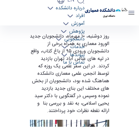
EN
درباره دانشکده
دانشکده معماری
افراد
دانشگاه تهران
آموزش
پژوهش
بازدید دانشجویان جدید الورود معماری از باغ کتاب
روز دوشنبه، ۱۰ مهرماه، دانشجویان جدید
دانشجویی
- دانشکده معماری arch
الورود معماری به همراه برخی از
خدمات
دانشجویان ورودی ۹۵ از باغ کتاب، واقع
پیوندها
در تپه های عباس آباد تهران بازدید
تماس با ما
کردند. در این سفر علمی یک روزه که
توسط انجمن علمی معماری دانشکده
هماهنگ شده بود، دانشجویان از بخش
های مختلف این بنای جدید بازدید
نموده وسپس در گفتگویی با دکتر سید
یحیی اسلامی، به نقد و بررسی بنا و
ارائه نقطه نظرات خود پرداختند.