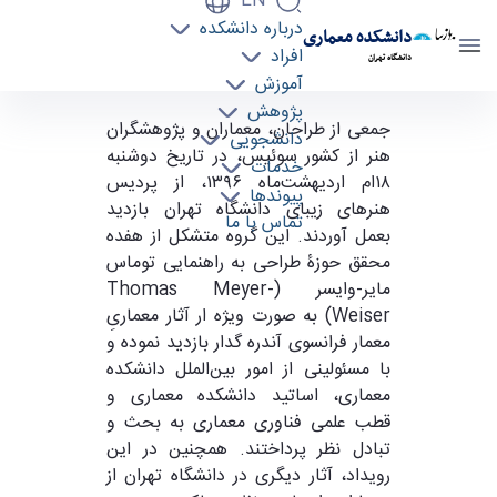
EN
درباره دانشکده
دانشکده معماری
افراد
دانشگاه تهران
آموزش
پژوهش
بازدید گروهی از معماران و محققان سوئیسی از
جمعی از طراحان، معماران و پژوهشگران
دانشجویی
هنر از کشور سوئیس، در تاریخ دوشنبه
بناهای دانشگاه تهران - دانشکده معماری arch
خدمات
۱۸ام اردیهشت‌ماه ۱۳۹۶، از پردیس
پیوندها
هنر‌های زیبای دانشگاه تهران بازدید
تماس با ما
بعمل ‌آوردند. این گروه متشکل از هفده
محقق حوزۀ طراحی به راهنمایی توماس
مایر-وایسر (Thomas Meyer-
Weiser) به صورت ویژه ار آثار معماریِ
معمار فرانسوی آندره گدار بازدید نموده و
با مسئولینی از امور بین‌الملل دانشکده
معماری، اساتید دانشکده معماری و
قطب علمی فناوری معماری به بحث و
تبادل نظر پرداختند. همچنین در این
رویداد، آثار دیگری در دانشگاه تهران از