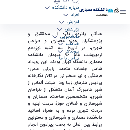
EN
درباره دانشکده
دانشکده معماری
افراد
دانشگاه تهران
آموزش
پژوهش
دانشکده معماری دانشگاه تهران؛ میزبان هیأتی از
هیأتی پانزده نفره از محققیق و
دانشجویی
اساتید آلمانی - دانشکده معماری arch
پژوهشگران حوزه معماری و طراحی
خدمات
شهری، در تاریخ سه شنبه نوزدهم
پیوندها
اردیبهشت ماه ۹۶ میهمان دانشکده
تماس با ما
معماری دانشگاه تهران بودند. این رویداد
شامل جلسات متعدد رایزنی علمی-
فرهنگی و نیز سخنرانی در تالار نگارخانه
پردیس هنرهای زیبا بود. هیئت آلمانی از
شهر هامبورگ آلمان متشکل از طراحان
شهری، متخصصین ساخت، معماران و
شهرسازان و فعالان حوزۀ مرمت ابنیه و
مرمت شهری بوده و به همراه اساتید
دانشکده معماری و شهرسازی و مسئولین
روابط بین الملل به بحث پیرامون انجام