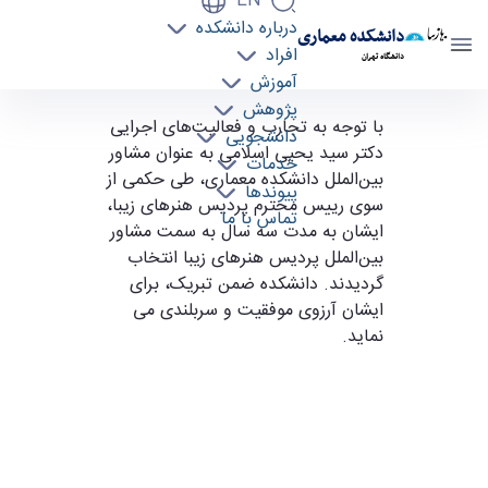
EN
درباره دانشکده
دانشکده معماری
افراد
دانشگاه تهران
آموزش
پژوهش
دکتر سیدیحیی اسلامی، مشاور بین‌الملل پردیس
با توجه به تجارب و فعالیت‌های اجرایی
دانشجویی
هنرهای زیبا - دانشکده معماری arch
دکتر سید یحیی اسلامی به عنوان مشاور
خدمات
بین­‌الملل دانشکده معماری، طی حکمی از
پیوندها
سوی رییس محترم پردیس هنرهای زیبا،
تماس با ما
ایشان به مدت سه سال به سمت مشاور
بین­‌الملل پردیس هنرهای زیبا انتخاب
گردیدند. دانشکده ضمن تبریک، برای
ایشان آرزوی موفقیت و سربلندی می­‌
نماید.