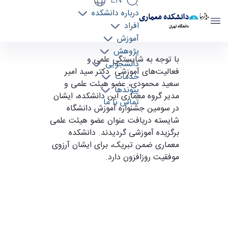
EN
درباره دانشکده
دانشکده معماری
افراد
دانشگاه تهران
آموزش
پژوهش
دکتر سید امیر سعید محمودی، عضو هیئت علمی
با توجه به شایستگی علمی و
دانشجویی
فعالیت‌های آموزشی دکتر سید امیر
برگزیده آموزشی دانشگاه - دانشکده معماری arch
خدمات
سعید محمودی، عضو هیئت علمی و
پیوندها
مدیر گروه معماری این دانشکده، ایشان
تماس با ما
در سومین جشنواره آموزش دانشگاه
شایسته دریافت عنوان عضو هیئت علمی
برگزیده آموزشی گردیدند. دانشکده
معماری ضمن تبریک، برای ایشان آرزوی
موفقیت روزافزون دارد.