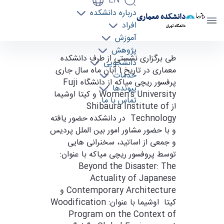
EN
درباره دانشکده
دانشکده معماری
افراد
دانشگاه تهران
آموزش
پژوهش
سخنرانی اساتید ژاپنی و گسترش روابط بین الملل -
‎طی برگزاری نشستی از طرف دانشکده
دانشجویی
دانشکده معماری arch
معماری در تاریخ 1 آبان ماه سال جاری
خدمات
پرفسور ریچی میاکه از دانشگاه Fuji
پیوندها
Women's University و کیتا اوشیما
تماس با ما
از Shibaura Institute of
Technology در دانشکده حضور یافته
و با حضور مشاور امور بین الملل پردیس
و جمعی از اساتید، سخنرانی هایی
توسط پروفسور ریچی میاکه با عنوان:
Beyond the Disaster: The
Actuality of Japanese
Contemporary Architecture و
کیتا اوشیما با عنوان: Woodification
Program on the Context of