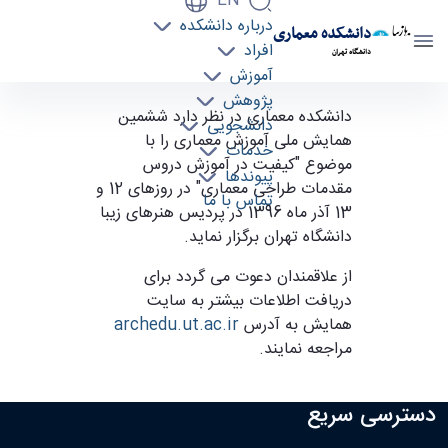
EN
درباره دانشکده
دانشکده معماری
افراد
دانشگاه تهران
آموزش
پژوهش
ششمین همایش ملی آموزش معماری - دانشکده
دانشکده معماری در نظر دارد ششمین
دانشجویی
معماری arch
همایش ملی آموزش معماری را با
خدمات
موضوع "کیفیت در آموزش دروس
پیوندها
مقدمات طراحی معماری" در روزهای 12 و
تماس با ما
13 آذر ماه 1396 در پردیس هنرهای زیبا
دانشگاه تهران برگزار نماید.
از علاقمندان دعوت می گردد برای
دریافت اطلاعات بیشتر به سایت
همایش به آدرس
archedu.ut.ac.ir
مراجعه نمایند.
دسترسی سریع