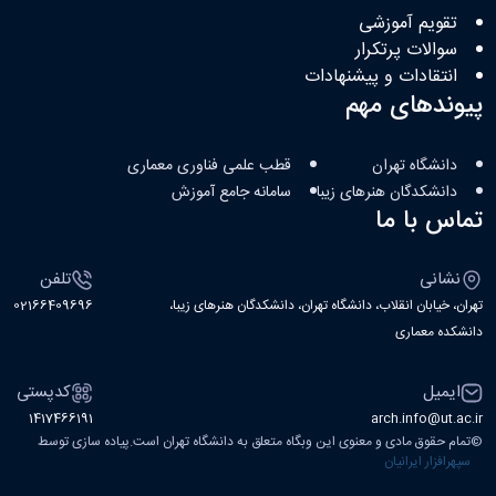
تقویم آموزشی
سوالات پرتکرار
انتقادات و پیشنهادات
پیوندهای مهم
دانشگاه تهران
قطب علمی فناوری معماری
دانشکدگان هنرهای زیبا
سامانه جامع آموزش
تماس با ما
نشانی
تلفن
تهران، خیابان انقلاب، دانشگاه تهران، دانشکدگان هنرهای زیبا،
02166409696
دانشکده معماری
ایمیل
کدپستی
1417466191
arch.info@ut.ac.ir
©
تمام حقوق مادی و معنوی این وبگاه متعلق به دانشگاه تهران است.پیاده سازی توسط
سپهرافزار ایرانیان