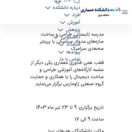
EN
درباره دانشکده
دانشکده معماری
افراد
دانشگاه تهران
آموزش
پژوهش
مدرسه تابستانی طراحی و ساخت سازه‌‌های مدولار
مدرسه تابستانی طراحی و ساخت
دانشجویی
سازه‌‌های مدولار سرامیکی با پرینتر
سرامیکی با پرینتر سه‌بعدی سرامیک - دانشکده
خدمات
سه‌بعدی سرامیک
معماری arch
پیوندها
تماس با ما
قطب علمی فناوری معماری یکی دیگر از
سلسه کارگاه‌های آموزشی طراحی و
ساخت دیجیتال را با همکاری و حمایت
گروه صنعتی ژئومارس برگزار می‌نماید
.
تاریخ برگزاری: 9 تا 23 تیر ماه 1403
ساعت 9 الی 17
مکان
:
دانشکدگان هنرهای زیبا