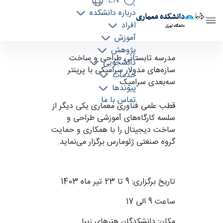
EN
درباره دانشکده
دانشکده معماری
افراد
دانشگاه تهران
آموزش
پژوهش
مدرسه تابستانی طراحی و ساخت سازه‌‌های مدولار
مدرسه تابستانی طراحی و ساخت
دانشجویی
سازه‌‌های مدولار سرامیکی با پرینتر
سرامیکی با پرینتر سه‌بعدی سرامیک - دانشکده
خدمات
سه‌بعدی سرامیک
معماری arch
پیوندها
تماس با ما
قطب علمی فناوری معماری یکی دیگر از
سلسه کارگاه‌های آموزشی طراحی و
ساخت دیجیتال را با همکاری و حمایت
گروه صنعتی ژئومارس برگزار می‌نماید
.
تاریخ برگزاری: 9 تا 23 تیر ماه 1403
ساعت 9 الی 17
مکان
:
دانشکدگان هنرهای زیبا