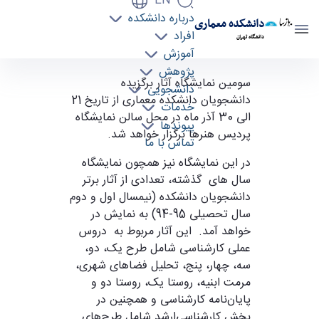
EN
درباره دانشکده
دانشکده معماری
افراد
دانشگاه تهران
آموزش
پژوهش
نمایشگاه "از کارگاه تا نمایشگاه 3" - دانشکده
سومین نمایشگاه آثار برگزیده
دانشجویی
معماری arch
دانشجویان دانشکده معماری از تاریخ 21
خدمات
الی 30 آذر ماه در محل سالن نمایشگاه
پیوندها
پردیس هنرها برگزار خواهد شد.
تماس با ما
در این نمایشگاه نیز همچون نمایشگاه
سال های گذشته، تعدادی از آثار برتر
دانشجویان دانشکده (نیمسال اول و دوم
سال تحصیلی 95-94) به نمایش در
خواهد آمد. این آثار مربوط به دروس
عملی کارشناسی شامل طرح یک، دو،
سه، چهار، پنج، تحلیل فضاهای شهری،
مرمت ابنیه، روستا یک، روستا دو و
پایان‌نامه کارشناسی و همچنین در
بخش کارشناسی‌ارشد شامل طرح‌های