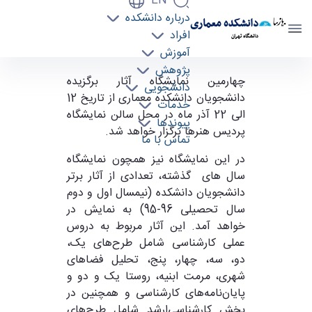
EN
درباره دانشکده
دانشکده معماری
افراد
دانشگاه تهران
آموزش
پژوهش
چهارمین نمایشگاه "از کارگاه تا نمایشگاه"، آثار
چهارمین نمایشگاه آثار برگزیده
دانشجویی
دانشجویان دانشکده معماری از تاریخ 12
برگزیده دانشجویان دانشکده معماری - دانشکده
خدمات
الی 22 آذر ماه در محل سالن نمایشگاه
معماری arch
پیوندها
پردیس هنرها برگزار خواهد شد.
تماس با ما
در این نمایشگاه نیز همچون نمایشگاه
سال های گذشته، تعدادی از آثار برتر
دانشجویان دانشکده (نیمسال اول و دوم
سال تحصیلی 96-95) به نمایش در
خواهد آمد. این آثار مربوط به دروس
عملی کارشناسی شامل طرح‌های یک،
دو، سه، چهار، پنج، تحلیل فضاهای
شهری، مرمت ابنیه، روستا یک و دو و
پایان‌نامه‌های کارشناسی و همچنین در
بخش کارشناسی‌ارشد شامل طرح‌های