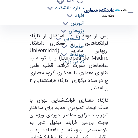
EN
درباره دانشکده
دانشکده معماری
افراد
دانشگاه تهران
آموزش
پژوهش
کارگاه معماری فرانکنشتاین تهران ۲ (Frankenstein
پس از موفقیت و استقبال از کارگاه
دانشجویی
فرانکنشتاین ۱ با همکاری دانشگاه
Architecture Workshop in Tehran 2) -
خدمات
اروپایی مادرید (Universidad
دانشکده معماری arch
پیوندها
Europea de Madrid) و با توجه به
تماس با ما
تقاضاهای صورت گرفته، قطب علمی
فناوری معماری با همکاری گروه معماری
ج
در صدد برگزاری کارگاه فرانکشتاین 2
بر آمدند.
کارگاه معماری فرانکنشتاین تهران با
هدف ایجاد تصویری جدید برای ساختار
شهر چند مرکزی معاصر، دوره ی ویژه ای
جهت بررسی فرایند تبدیل شهر به
اکوسیستمی پیوسته و انعطاف پذیر،
برگزار می کند. ایده ی کلی فرانکنشتاین