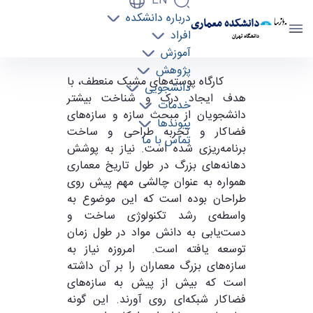
EN
درباره دانشکده
دانشکده معماری
افراد
دانشگاه تهران
آموزش
پژوهش
کارگاه پوسته‌های مشبک منعطف - دانشکده
کارگاه پوسته‌های مشبک منعطف، با
دانشجویی
معماری arch
هدف ایجاد درک و شناخت بیشتر
خدمات
دانشجویان از مبحث سازه و سازه‌های
پیوندها
فضاکار و تجربه طراحی و ساخت
تماس با ما
برنامه‌ریزی شده است. نیاز به پوشش
دهانه‌های بزرگ در طول تاریخ معماری
همواره به عنوان چالشی مهم پیش روی
طراحان بوده است که این موضوع به
واسطه‌ی رشد تکنولوژی ساخت و
دست‌یابی به دانش مواد در طول زمان
توسعه یافته است. امروزه نیاز به
سازه‌های بزرگ معماران را بر آن داشته
است که بیش از پیش به سازه‌های
فضاکار شبکه‌ای روی آورند. این گونه