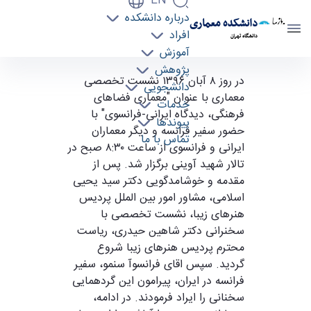
EN
درباره دانشکده
دانشکده معماری
افراد
دانشگاه تهران
آموزش
پژوهش
گزارش نشست تخصصی "معماری فضاهای
در روز ۸ آبان ۱۳۹۶ نشست تخصصی
دانشجویی
معماری با عنوان "معماری فضاهای
فرهنگی، دیدگاه ایرانی-فرانسوی" - دانشکده
خدمات
فرهنگی، دیدگاه ایرانی-فرانسوی" با
معماری arch
پیوندها
حضور سفیر فرانسه و دیگر معماران
تماس با ما
ایرانی و فرانسوی از ساعت ۸:۳۰ صبح در
تالار شهید آوینی برگزار شد. پس از
مقدمه و خوشامدگویی دکتر سید یحیی
اسلامی، مشاور امور بین الملل پردیس
هنرهای زیبا، نشست تخصصی با
سخنرانی دکتر شاهین حیدری، ریاست
محترم پردیس هنرهای زیبا شروع
گردید. سپس اقای فرانسوآ سنمو، سفیر
فرانسه در ایران، پیرامون این گردهمایی
سخنانی را ایراد فرمودند. در ادامه،