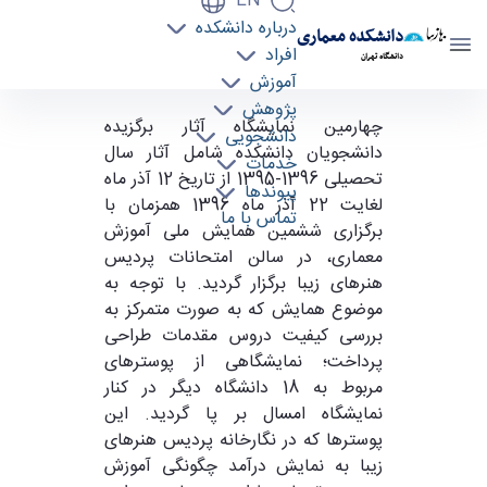
EN
درباره دانشکده
دانشکده معماری
افراد
دانشگاه تهران
آموزش
پژوهش
گزارش نمایشگاه " از کارگاه تا نمایشگاه 4" -
چهارمین نمایشگاه آثار برگزیده
دانشجویی
دانشکده معماری arch
دانشجویان دانشکده شامل آثار سال
خدمات
تحصیلی 1396-1395 از تاریخ 12 آذر ماه
پیوندها
لغایت 22 آذر ماه 1396 همزمان با
تماس با ما
برگزاری ششمین همایش ملی آموزش
معماری، در سالن‌ امتحانات پردیس
هنرهای زیبا برگزار گردید. با توجه به
موضوع همایش که به صورت متمرکز به
بررسی کیفیت دروس مقدمات طراحی
پرداخت؛ نمایشگاهی از پوستر‌های
مربوط به 18 دانشگاه دیگر در کنار
نمایشگاه امسال بر پا گردید. این
پوستر‌ها که در نگارخانه پردیس هنرهای
زیبا به نمایش درآمد چگونگی آموزش