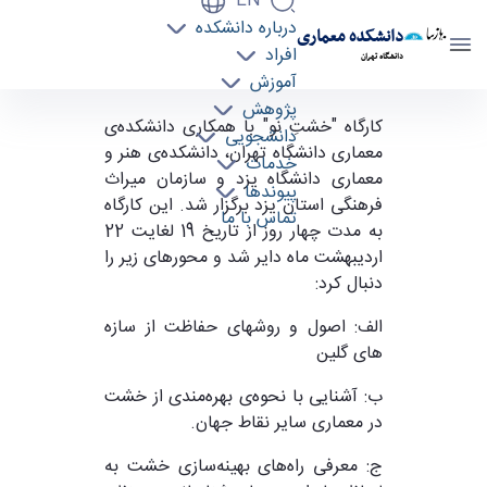
EN
درباره دانشکده
دانشکده معماری
افراد
دانشگاه تهران
آموزش
پژوهش
گزارش کارگاه معماری گلین با عنوان "خشت نو" -
کارگاه "خشتِ نو" با همکاری دانشکده‌ی
دانشجویی
دانشکده معماری arch
معماری دانشگاه تهران، دانشکده‌ی هنر و
خدمات
معماری دانشگاه یزد و سازمان میراث
پیوندها
فرهنگی استان یزد برگزار شد. این کارگاه
تماس با ما
به مدت چهار روز از تاریخ 19 لغایت 22
اردیبهشت ماه دایر شد و محورهای زیر را
دنبال کرد:
الف: اصول و روشهای حفاظت از سازه
های گلین
ب: آشنایی با نحوه‌ی بهره‌مندی از خشت
در معماری سایر نقاط جهان.
ج: معرفی راه‌های بهینه‌سازی خشت به