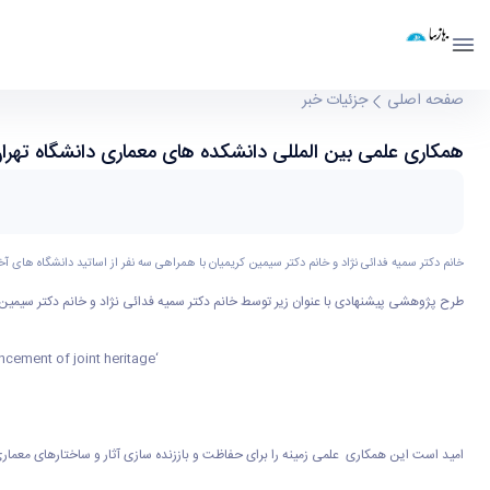
دانشکده معماری
دانشگاه تهران
صفحه اصلی
جزئیات خبر
خانم دکتر سمیه فدائی نژاد و خانم دکتر سیمین کریمیان با همراهی سه نفر از اساتید دانشگاه های آخن و کلن آلمان
طرح پژوهشی پیشنهادی با عنوان زیر توسط خانم دکتر سمیه فدائی نژاد و خانم دکتر سیمین کریمیان با 
cement of joint heritage'
‘Interchanges/transnational architectures of modernism–Intermediaries and products of Iranian-German exchange in the early 20
امید است این همکاری علمی زمینه را برای حفاظت و باززنده سازی آثار و ساختارهای معماری 