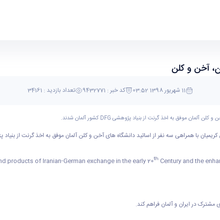
11 شهریور 1398 03:52
کد خبر : 9432771
تعداد بازدید : 34161
 موفق به اخذ گرنت از بنیاد پژوهشی DFG کشور آلمان شدند.
همراهی سه نفر از اساتید دانشگاه های آخن و کلن آلمان موفق به اخذ گرنت از بنیاد پژوهشی DFG کشور آلما
th
Century and the enhan
مشترک در ایران و آلمان فراهم کند.