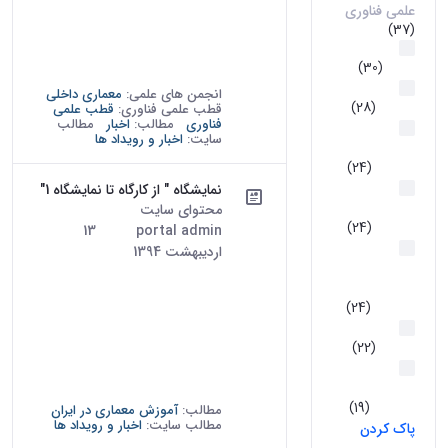
علمی فناوری
تناسبات و هندسه در هنر ایرانی
(37)
برگزار شد. در مرحله نخست
امور بین
توضیحاتی درباره مقیاس و هندسه
الملل
(30)
میرزاجعفرخان داده شد و نمود...
کتاب‌های
انجمن های علمی:
معماری داخلی
اساتید
(28)
قطب علمی فناوری:
قطب علمی
فناوری
مطالب:
اخبار
مطالب
گرایش
سایت:
اخبار و رویداد ها
مرمت بناهای
تاریخی
(24)
گرایش
نمایشگاه " از کارگاه تا نمایشگاه 1"
مرمت بافتهای
محتوای سایت
· درج شده توسط
تاریخی
(24)
portal admin
تاریخ:
13
گرایش
اردیبهشت 1394
مطالعات
نمایشگاه " از کارگاه تا نمایشگاه"
معماری
اولین نمایشگاه آثار برتر دانشجویان
اسلامی
(24)
دانشکده معماری این نمایشگاه در
معماری
دو بخش آثار برگزیده دانشجویان
داخلی
(22)
سال تحصیلی 93-92 و آثار
گرایش
دانشجویان پیشین دانشکده، از
تکنولوژی
تاریخ نهم...
معماری
(19)
مطالب:
آموزش معماری در ایران
مطالب سایت:
اخبار و رویداد ها
پاک کردن