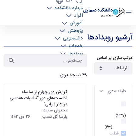
EN
درباره دانشکده
دانشکده معماری
افراد
دانشگاه تهران
آموزش
رویدادها - دانشکده معماری arch
پژوهش
آرشیو رویدادها
دانشجویی
خدمات
پیوندها
مرتب‌سازی بر اساس
تماس با ما
۴۸ نتیجه برای
طبقه بندی
گزارش دور چهارم از سلسله
نشست‌های دور "تناسبات هندسی
اخبار و
در هنر ایرانی"
رویداد ها
محتوای سایت
· درج شده توسط
(237)
پارسا گل نسب
تاریخ:
26 دی 1402
گرایش
دور چهارم از سلسله دورهای
معماری
(63)
انجمن علمی معماری داخلی با
قطب
حضور دکتر باوند بهپور، حول محور