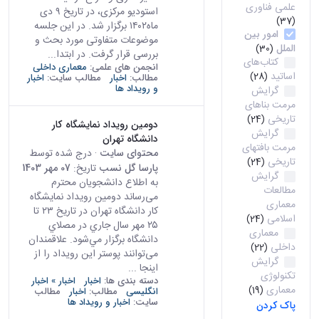
علمی فناوری
استودیو مرکزی، در تاریخ ۹ دی
(37)
ماه۱۴۰۲ برگزار شد. در این جلسه
امور بین
موضوعات متفاوتی مورد بحث و
الملل
(30)
بررسی قرار گرفت. در ابتدا...
کتاب‌های
انجمن های علمی:
معماری داخلی
اساتید
(28)
مطالب:
اخبار
مطالب سایت:
اخبار
و رویداد ها
گرایش
مرمت بناهای
تاریخی
(24)
دومين رويداد نمايشگاه كار
گرایش
دانشگاه تهران
مرمت بافتهای
محتوای سایت
· درج شده توسط
تاریخی
(24)
پارسا گل نسب
تاریخ:
07 مهر 1403
گرایش
به اطلاع دانشجویان محترم
مطالعات
می‌رساند دومين رويداد نمايشگاه
معماری
كار دانشگاه تهران در تاريخ ۲۳ تا
اسلامی
(24)
۲۵ مهر سال جاري در مصلاي
معماری
دانشگاه برگزار مي‌شود. علاقمندان
داخلی
(22)
می‌توانند پوستر این رویداد را از
گرایش
اینجا ...
تکنولوژی
دسته بندی ها:
اخبار
اخبار » اخبار
معماری
(19)
انگلیسی
مطالب:
اخبار
مطالب
سایت:
اخبار و رویداد ها
پاک کردن