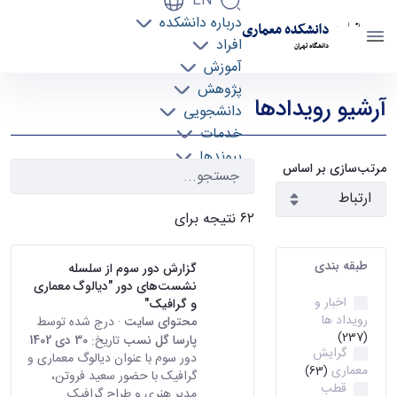
EN
درباره دانشکده
دانشکده معماری
افراد
دانشگاه تهران
آموزش
رویدادها - دانشکده معماری arch
پژوهش
آرشیو رویدادها
دانشجویی
خدمات
پیوندها
مرتب‌سازی بر اساس
تماس با ما
۶۲ نتیجه برای
طبقه بندی
گزارش دور سوم از سلسله
نشست‌های دور "دیالوگ معماری
اخبار و
و گرافیک"
رویداد ها
محتوای سایت
· درج شده توسط
(237)
پارسا گل نسب
تاریخ:
30 دی 1402
گرایش
دور سوم با عنوان دیالوگ معماری و
معماری
(63)
گرافیک با حضور سعید فروتن،
قطب
مدیر هنری و طراح گرافیک