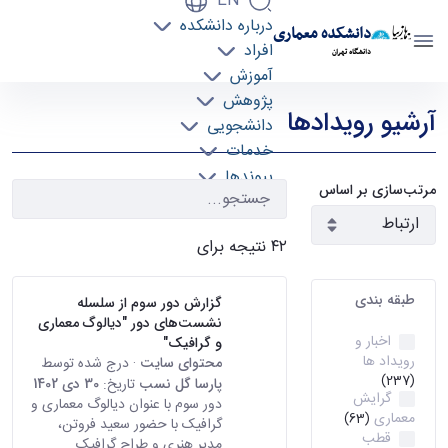
EN
درباره دانشکده
دانشکده معماری
افراد
دانشگاه تهران
آموزش
رویدادها - دانشکده معماری arch
پژوهش
آرشیو رویدادها
دانشجویی
خدمات
پیوندها
مرتب‌سازی بر اساس
تماس با ما
۴۲ نتیجه برای
طبقه بندی
گزارش دور سوم از سلسله
نشست‌های دور "دیالوگ معماری
اخبار و
و گرافیک"
رویداد ها
محتوای سایت
· درج شده توسط
(237)
پارسا گل نسب
تاریخ:
30 دی 1402
گرایش
دور سوم با عنوان دیالوگ معماری و
معماری
(63)
گرافیک با حضور سعید فروتن،
قطب
مدیر هنری و طراح گرافیک