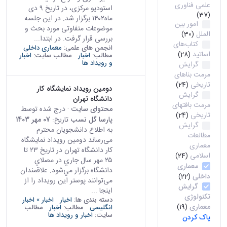
علمی فناوری
استودیو مرکزی، در تاریخ ۹ دی
(37)
ماه۱۴۰۲ برگزار شد. در این جلسه
امور بین
موضوعات متفاوتی مورد بحث و
الملل
(30)
بررسی قرار گرفت. در ابتدا...
کتاب‌های
انجمن های علمی:
معماری داخلی
اساتید
(28)
مطالب:
اخبار
مطالب سایت:
اخبار
و رویداد ها
گرایش
مرمت بناهای
تاریخی
(24)
دومين رويداد نمايشگاه كار
گرایش
دانشگاه تهران
مرمت بافتهای
محتوای سایت
· درج شده توسط
تاریخی
(24)
پارسا گل نسب
تاریخ:
07 مهر 1403
گرایش
به اطلاع دانشجویان محترم
مطالعات
می‌رساند دومين رويداد نمايشگاه
معماری
كار دانشگاه تهران در تاريخ ۲۳ تا
اسلامی
(24)
۲۵ مهر سال جاري در مصلاي
معماری
دانشگاه برگزار مي‌شود. علاقمندان
داخلی
(22)
می‌توانند پوستر این رویداد را از
گرایش
اینجا ...
تکنولوژی
دسته بندی ها:
اخبار
اخبار » اخبار
معماری
(19)
انگلیسی
مطالب:
اخبار
مطالب
سایت:
اخبار و رویداد ها
پاک کردن