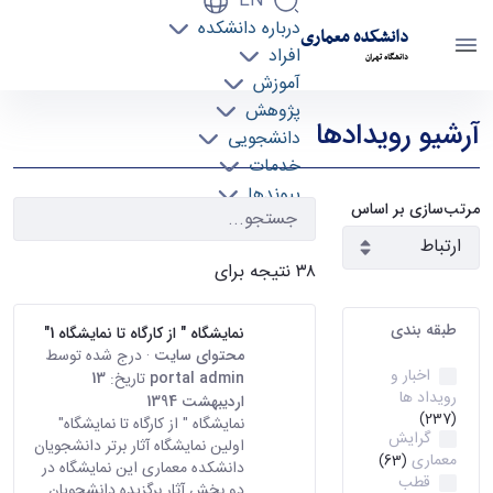
EN
درباره دانشکده
دانشکده معماری
افراد
دانشگاه تهران
آموزش
رویدادها - دانشکده معماری arch
پژوهش
آرشیو رویدادها
دانشجویی
خدمات
پیوندها
مرتب‌سازی بر اساس
تماس با ما
۳۸ نتیجه برای
طبقه بندی
نمایشگاه " از کارگاه تا نمایشگاه 1"
محتوای سایت
· درج شده توسط
اخبار و
portal admin
تاریخ:
13
رویداد ها
اردیبهشت 1394
(237)
نمایشگاه " از کارگاه تا نمایشگاه"
گرایش
اولین نمایشگاه آثار برتر دانشجویان
معماری
(63)
دانشکده معماری این نمایشگاه در
قطب
دو بخش آثار برگزیده دانشجویان