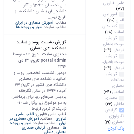
علمی فناوری
سال تحصیلی 93-92 و آثار
(37)
دانشجویان پیشین دانشکده، از
امور بین
تاریخ نهم...
الملل
(30)
مطالب:
آموزش معماری در ایران
کتاب‌های
مطالب سایت:
اخبار و رویداد ها
اساتید
(28)
گرایش
گزارش نشست روسا و اساتید
مرمت بناهای
دانشکده های معماری
تاریخی
(24)
محتوای سایت
· درج شده توسط
گرایش
portal admin
تاریخ:
13 دی
مرمت بافتهای
1394
تاریخی
(24)
دومین نشست تخصصی روسا و
گرایش
اساتید دانشکده های معماری
مطالعات
دانشگاه های کشور در تاریخ 23
معماری
آذرماه 1394 در سالن نگارخانه
اسلامی
(24)
پردیس هنرهای زیبا برای پرداختن
معماری
به دو موضوع زیر برگزار شد: 1-
داخلی
(22)
نزدیک تر کردن ارتباط...
گرایش
قطب علمی فناوری:
قطب علمی
تکنولوژی
فناوری
مطالب:
آموزش معماری در
معماری
(19)
ایران
مطالب سایت:
اخبار و رویداد
ها
معماری:
گرایش معماری
پاک کردن
معماری داخلی