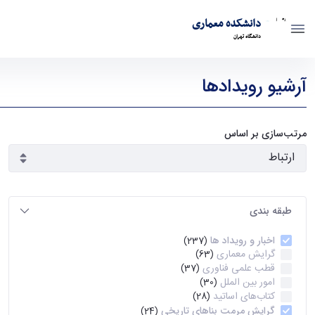
دانشکده معماری
دانشگاه تهران
رویدادها - دانشکده معماری arch
آرشیو رویدادها
مرتب‌سازی بر اساس
طبقه بندی
اخبار و رویداد ها
(237)
گرایش معماری
(63)
قطب علمی فناوری
(37)
امور بین الملل
(30)
کتاب‌های اساتید
(28)
گرایش مرمت بناهای تاریخی
(24)