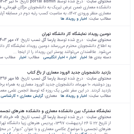
محتوای سایت
· درج شده توسط
portal admin
تاریخ:
10 تیر 1403
دانشکده معماری ضمن عرض تبریک به دانشجویان مژگان قهرمانی، فاط
معماری منظر ورودی 1402، به مناسبت کسب رتبه دوم در مسابقه آپارتمان کار و زندگی...
مطالب سایت:
اخبار و رویداد ها
دومين رويداد نمايشگاه كار دانشگاه تهران
محتوای سایت
· درج شده توسط
پارسا گل نسب
تاریخ:
07 مهر 1403
مي‌شود. علاقمندان می‌توانند پوستر این رویداد را از اینجا ...
دسته بندی ها:
اخبار
اخبار » اخبار انگلیسی
مطالب:
اخبار
مطالب سا
بازدید دانشجویان جدید الورود معماری از باغ کتاب
محتوای سایت
· درج شده توسط
پارسا گل نسب
تاریخ:
15 مهر 1396
بازدید کردند. در این سفر علمی یک روزه که توسط انجمن علمی معما
مطالب سایت:
اخبار و رویداد ها
معماری:
گرایش معماری » کارشناسی 
نمایشگاه مشترک بین دانشکده معماری و دانشکده هنرهای تجسمی
محتوای سایت
· درج شده توسط
پارسا گل نسب
تاریخ:
05 خرداد 1397
از تاریخ 22 تا 26 اردیبهشت 1397، پردیس ه
هنرهای تجسمی با موضوع عکاسیِ معماری و با عنوان "دیوار" در محل ن