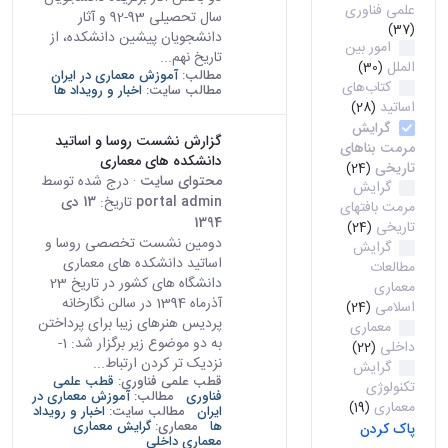
علمی فناوری
سال تحصیلی 93-92 و آثار
(37)
دانشجویان پیشین دانشکده، از
امور بین
تاریخ نهم...
الملل
(30)
مطالب:
آموزش معماری در ایران
کتاب‌های
مطالب سایت:
اخبار و رویداد ها
اساتید
(28)
گرایش
گزارش نشست روسا و اساتید
مرمت بناهای
دانشکده های معماری
تاریخی
(24)
محتوای سایت
· درج شده توسط
گرایش
portal admin
تاریخ:
13 دی
مرمت بافتهای
1394
تاریخی
(24)
دومین نشست تخصصی روسا و
گرایش
اساتید دانشکده های معماری
مطالعات
دانشگاه های کشور در تاریخ 23
معماری
آذرماه 1394 در سالن نگارخانه
اسلامی
(24)
پردیس هنرهای زیبا برای پرداختن
معماری
به دو موضوع زیر برگزار شد: 1-
داخلی
(22)
نزدیک تر کردن ارتباط...
گرایش
قطب علمی فناوری:
قطب علمی
تکنولوژی
فناوری
مطالب:
آموزش معماری در
معماری
(19)
ایران
مطالب سایت:
اخبار و رویداد
ها
معماری:
گرایش معماری
پاک کردن
معماری داخلی