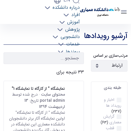
EN
درباره دانشکده
دانشکده معماری
افراد
دانشگاه تهران
آموزش
رویدادها - دانشکده معماری arch
پژوهش
آرشیو رویدادها
دانشجویی
خدمات
پیوندها
مرتب‌سازی بر اساس
تماس با ما
۳۳ نتیجه برای
طبقه بندی
نمایشگاه " از کارگاه تا نمایشگاه 1"
محتوای سایت
· درج شده توسط
اخبار و
portal admin
تاریخ:
13
رویداد ها
اردیبهشت 1394
(237)
نمایشگاه " از کارگاه تا نمایشگاه"
گرایش
اولین نمایشگاه آثار برتر دانشجویان
معماری
(63)
دانشکده معماری این نمایشگاه در
قطب
دو بخش آثار برگزیده دانشجویان