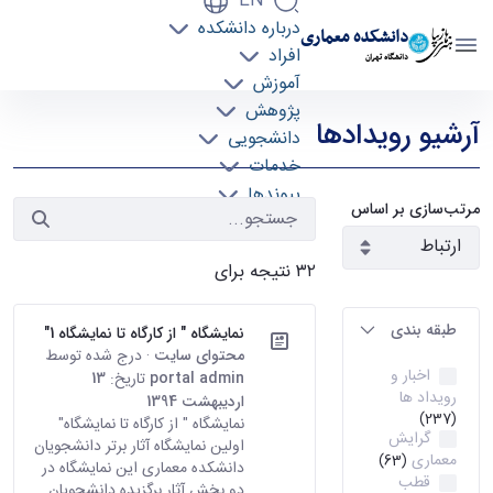
EN
درباره دانشکده
دانشکده معماری
افراد
دانشگاه تهران
آموزش
رویدادها - دانشکده معماری arch
پژوهش
آرشیو رویدادها
دانشجویی
خدمات
پیوندها
مرتب‌سازی بر اساس
تماس با ما
۳۲ نتیجه برای
طبقه بندی
نمایشگاه " از کارگاه تا نمایشگاه 1"
محتوای سایت
· درج شده توسط
اخبار و
portal admin
تاریخ:
13
رویداد ها
اردیبهشت 1394
(237)
نمایشگاه " از کارگاه تا نمایشگاه"
گرایش
اولین نمایشگاه آثار برتر دانشجویان
معماری
(63)
دانشکده معماری این نمایشگاه در
قطب
دو بخش آثار برگزیده دانشجویان