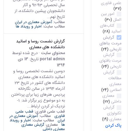
علمی فناوری
سال تحصیلی 93-92 و آثار
(37)
دانشجویان پیشین دانشکده، از
امور بین
تاریخ نهم...
الملل
(30)
مطالب:
آموزش معماری در ایران
کتاب‌های
مطالب سایت:
اخبار و رویداد ها
اساتید
(28)
گرایش
گزارش نشست روسا و اساتید
مرمت بناهای
دانشکده های معماری
تاریخی
(24)
محتوای سایت
· درج شده توسط
گرایش
portal admin
تاریخ:
13 دی
مرمت بافتهای
1394
تاریخی
(24)
دومین نشست تخصصی روسا و
گرایش
اساتید دانشکده های معماری
مطالعات
دانشگاه های کشور در تاریخ 23
معماری
آذرماه 1394 در سالن نگارخانه
اسلامی
(24)
پردیس هنرهای زیبا برای پرداختن
معماری
به دو موضوع زیر برگزار شد: 1-
داخلی
(22)
نزدیک تر کردن ارتباط...
گرایش
قطب علمی فناوری:
قطب علمی
تکنولوژی
فناوری
مطالب:
آموزش معماری در
معماری
(19)
ایران
مطالب سایت:
اخبار و رویداد
ها
معماری:
گرایش معماری
پاک کردن
معماری داخلی