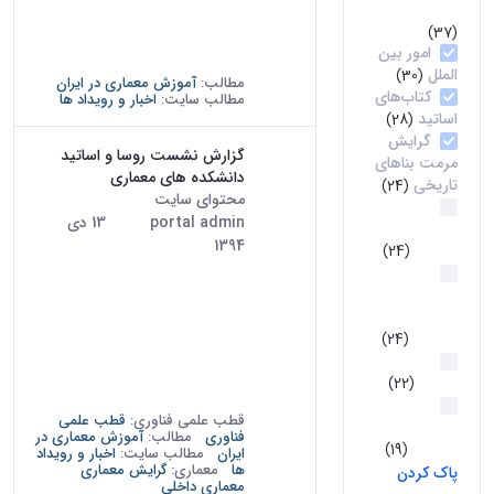
علمی فناوری
سال تحصیلی 93-92 و آثار
(37)
دانشجویان پیشین دانشکده، از
امور بین
تاریخ نهم...
الملل
(30)
مطالب:
آموزش معماری در ایران
کتاب‌های
مطالب سایت:
اخبار و رویداد ها
اساتید
(28)
گرایش
گزارش نشست روسا و اساتید
مرمت بناهای
دانشکده های معماری
تاریخی
(24)
محتوای سایت
· درج شده توسط
گرایش
portal admin
تاریخ:
13 دی
مرمت بافتهای
1394
تاریخی
(24)
دومین نشست تخصصی روسا و
گرایش
اساتید دانشکده های معماری
مطالعات
دانشگاه های کشور در تاریخ 23
معماری
آذرماه 1394 در سالن نگارخانه
اسلامی
(24)
پردیس هنرهای زیبا برای پرداختن
معماری
به دو موضوع زیر برگزار شد: 1-
داخلی
(22)
نزدیک تر کردن ارتباط...
گرایش
قطب علمی فناوری:
قطب علمی
تکنولوژی
فناوری
مطالب:
آموزش معماری در
معماری
(19)
ایران
مطالب سایت:
اخبار و رویداد
ها
معماری:
گرایش معماری
پاک کردن
معماری داخلی