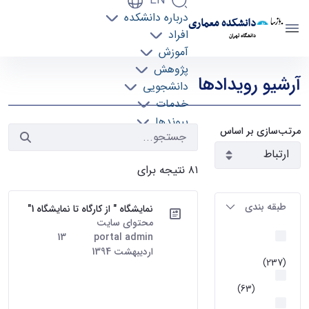
EN
درباره دانشکده
دانشکده معماری
افراد
دانشگاه تهران
آموزش
رویدادها - دانشکده معماری arch
پژوهش
آرشیو رویدادها
دانشجویی
خدمات
پیوندها
مرتب‌سازی بر اساس
تماس با ما
۸۱ نتیجه برای
طبقه بندی
نمایشگاه " از کارگاه تا نمایشگاه 1"
محتوای سایت
· درج شده توسط
اخبار و
portal admin
تاریخ:
13
رویداد ها
اردیبهشت 1394
(237)
نمایشگاه " از کارگاه تا نمایشگاه"
گرایش
اولین نمایشگاه آثار برتر دانشجویان
معماری
(63)
دانشکده معماری این نمایشگاه در
قطب
دو بخش آثار برگزیده دانشجویان