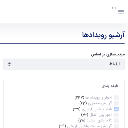
دانشکده معماری
دانشگاه تهران
رویدادها - دانشکده معماری arch
آرشیو رویدادها
مرتب‌سازی بر اساس
طبقه بندی
اخبار و رویداد ها
(237)
گرایش معماری
(63)
قطب علمی فناوری
(37)
امور بین الملل
(30)
کتاب‌های اساتید
(28)
گرایش مرمت بناهای تاریخی
(24)