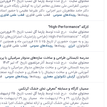
محتوای سایت
· درج شده توسط
پارسا گل نسب
تاریخ:
31 فروردین 1403
دومین کنفرانس ملی معماری معاصر ایران به کوشش پایگاه خبری فض
دکتر حامد مظاهریان دبیر اجرایی: دکتر علیرضا عظیمی با حضور استاد د
رویدادها:
رویدادهای عمومی
قطب علمی فناوری:
قطب علمی فناوری
کارگاه "High-Performance"
محتوای سایت
· درج شده توسط
پارسا گل نسب
تاریخ:
21 فروردین 1403
روز و به صورت حضوری از تاریخ 25 تا 28 فروردین ماه و همچنین 2...
تکنولوژی:
انرژی
رویدادها:
رویدادهای عمومی
قطب علمی فناوری:
ق
مدرسه تابستانی طراحی و ساخت سازه‌‌های مدولار سرامیکی با پری
محتوای سایت
· درج شده توسط
آذر مرتضوی
تاریخ:
02 تیر 1403
مدرسه تابستانی طراحی و ساخت سازه‌‌های مدولار سرامیکی با پرینت
آموزشی طراحی و ساخت دیجیتال را با همکاری و حمایت گروه صنعتی
تکنولوژی:
گرایش تکنولوژی معماری
رویدادها:
رویدادهای عمومی
قط
سمینار، کارگاه و مسابقه "معرفی نمای خشک کرتکس
محتوای سایت
· درج شده توسط
پارسا گل نسب
تاریخ:
25 اردیبهشت 1403
سمینار: معرفی نمای خشک کرتکس و ارائه نماهای خشک اجرا شده به