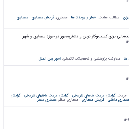
دومین نشست تخصصی روسا و اساتید دانشکده های معماری دانشگاه های کشور در تاریخ 23 آذرماه 1394 در سالن نگارخانه پردیس هنرهای
ران
مطالب سایت:
اخبار و رویداد ها
معماری:
گرایش معماری
معماری
ه‌یابی برای کسب‌وکار نوین و دانش‌محور در حوزه معماری و شهر
نخستین رویداد کارآفرینی متمرکز بر حوزه معماری و فناوری، تحت عنوان استارت آپ ویکند معماری از تاریخ 5 الی 7 دی ماه 1396 در محل
...
 ها
معاونت پژوهشی و تحصیلات تکمیلی:
امور بین الملل
The fourth exhibition of student work in the School of Architecture beg
مرمت:
گرایش مرمت بناهای تاریخی
گرایش مرمت بافتهای تاریخی
گرایش
عماری داخلی
گرایش معماری
معماری منظر:
معماری منظر
تر دانشجویان از مبحث سازه و سازه‌های فضاکار و تجربه طراحی و