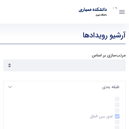
دانشکده معماری
دانشگاه تهران
رویدادها - دانشکده معماری arch
آرشیو رویدادها
مرتب‌سازی بر اساس
طبقه بندی
اخبار و رویداد ها
(237)
گرایش معماری
(63)
قطب علمی فناوری
(37)
امور بین الملل
(30)
کتاب‌های اساتید
(28)
گرایش مرمت بناهای تاریخی
(24)