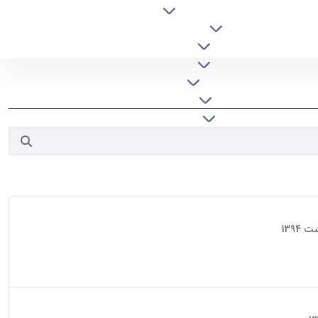
درباره دانشکده
افراد
آموزش
پژوهش
دانشجویی
خدمات
پیوندها
تماس با ما
شجویان دانشکده معماری این نمایشگاه در دو بخش آثار برگزیده دانشجویان