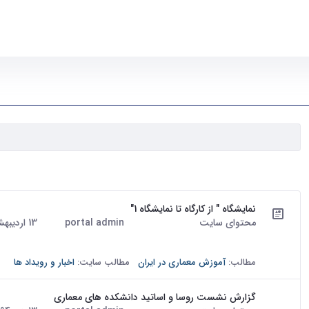
۵۱ نتیجه برای
نمایشگاه " از کارگاه تا نمایشگاه 1"
محتوای سایت
portal admin
13 اردیبهشت 1394
· درج شده توسط
تاریخ:
نمایشگاه " از کارگاه تا نمایشگاه" اولین نمایشگاه آثار برتر دان
سال تحصیلی 93-92 و آثار دانشجویان پیشین دانشکده، از تاریخ نهم...
مطالب:
آموزش معماری در ایران
مطالب سایت:
اخبار و رویداد ها
گزارش نشست روسا و اساتید دانشکده های معماری