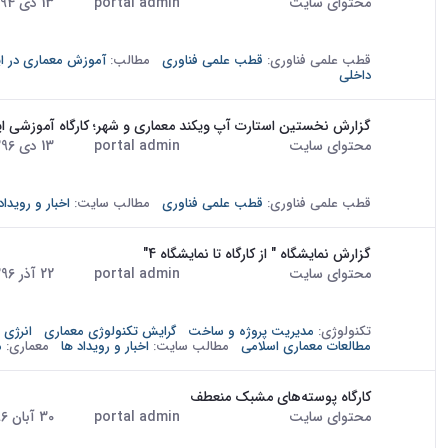
محتوای سایت
portal admin
13 دی 1394
· درج شده توسط
تاریخ:
زیبا برای پرداختن به دو موضوع زیر برگزار شد: 1- نزدیک تر کردن ارتباط...
قطب علمی فناوری:
قطب علمی فناوری
مطالب:
آموزش معماری در ای
داخلی
گزارش نخستین استارت آپ ویکند معماری و شهر؛ کارگاه آموزشی اید
محتوای سایت
portal admin
13 دی 1396
· درج شده توسط
تاریخ:
پردیس هنرهای زیبای دانشگاه تهران برگزار شد. استارتاپ ویکند‌ها،
قطب علمی فناوری:
قطب علمی فناوری
مطالب سایت:
اخبار و رویداد
گزارش نمایشگاه " از کارگاه تا نمایشگاه 4"
محتوای سایت
portal admin
22 آذر 1396
· درج شده توسط
تاریخ:
an from 3 - 13th December 2017 and was simultaneous to the Sixth
National Conference on Architectural Education. Since the...
تکنولوژی:
مدیریت پروژه و ساخت
گرایش تکنولوژی معماری
انرژی
مطالعات معماری اسلامی
مطالب سایت:
اخبار و رویداد ها
معماری:
م
کارگاه پوسته‌های مشبک منعطف
محتوای سایت
portal admin
30 آبان 1396
· درج شده توسط
تاریخ:
کارگاه پوسته‌های مشبک منعطف، با هدف ایجاد درک و شناخت بیش