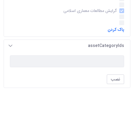
گرایش مرمت بافتهای تاریخی
(24)
گرایش مطالعات معماری اسلامی
(24)
معماری داخلی
(22)
گرایش تکنولوژی معماری
(19)
پاک کردن
assetCategoryIds
نصب