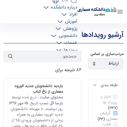
EN
درباره دانشکده
دانشکده معماری
افراد
دانشگاه تهران
آموزش
رویدادها - دانشکده معماری arch
پژوهش
آرشیو رویدادها
دانشجویی
خدمات
پیوندها
مرتب‌سازی بر اساس
تماس با ما
۸۶ نتیجه برای
طبقه بندی
بازدید دانشجویان جدید الورود
معماری از باغ کتاب
اخبار و
محتوای سایت
· درج شده توسط
رویداد ها
پارسا گل نسب
تاریخ:
15 مهر 1396
(237)
روز دوشنبه، ۱۰ مهرماه، دانشجویان
گرایش
جدید الورود معماری به همراه
معماری
(63)
برخی از دانشجویان ورودی ۹۵ از
قطب
باغ کتاب، واقع در تپه های عباس