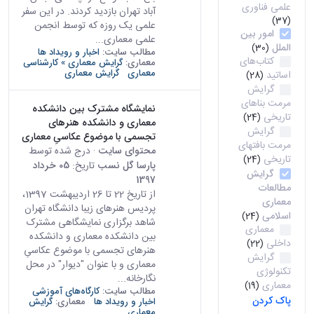
علمی فناوری
آباد تهران بازدید کردند. در این سفر
(37)
علمی یک روزه که توسط انجمن
امور بین
علمی معماری...
الملل
(30)
مطالب سایت:
اخبار و رویداد ها
کتاب‌های
معماری:
گرایش معماری » کارشناسی
معماری
گرایش معماری
اساتید
(28)
گرایش
مرمت بناهای
نمایشگاه مشترک بین دانشکده
تاریخی
(24)
معماری و دانشکده هنرهای
گرایش
تجسمی با موضوع عکاسیِ معماری
مرمت بافتهای
محتوای سایت
· درج شده توسط
تاریخی
(24)
پارسا گل نسب
تاریخ:
05 خرداد
گرایش
1397
مطالعات
از تاریخ 22 تا 26 اردیبهشت 1397،
معماری
پردیس هنرهای زیبا دانشگاه تهران
اسلامی
(24)
شاهد برگزاری نمایشگاهی مشترک
معماری
بین دانشکده معماری و دانشکده
داخلی
(22)
هنرهای تجسمی با موضوع عکاسیِ
گرایش
معماری و با عنوان "دیوار" در محل
تکنولوژی
نگارخانه...
معماری
(19)
مطالب سایت:
کارگاه‌های آموزشی
پاک کردن
اخبار و رویداد ها
معماری:
گرایش
معماری