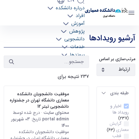
EN
درباره دانشکده
دانشکده معماری
افراد
دانشگاه تهران
آموزش
رویدادها - دانشکده معماری arch
پژوهش
آرشیو رویدادها
دانشجویی
خدمات
پیوندها
مرتب‌سازی بر اساس
تماس با ما
۲۳۷ نتیجه برای
طبقه بندی
موفقیت دانشجویان دانشکده
معماری دانشگاه تهران در جشنواره
اخبار و
دانشجویی تیتر 12
رویداد ها
محتوای سایت
· درج شده توسط
(237)
portal admin
تاریخ:
03 شهریور
گرایش
1400
معماری
(63)
موفقیت دانشجویان دانشکده
قطب
معماری دانشگاه تهران در جشنواره