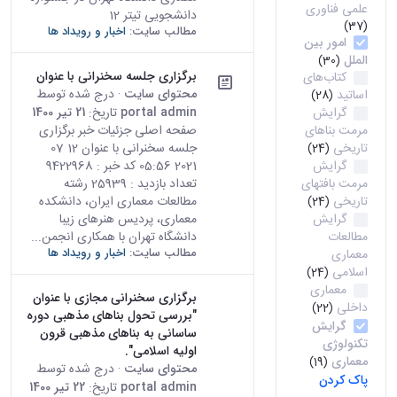
علمی فناوری
دانشجویی تیتر 12
(37)
مطالب سایت:
اخبار و رویداد ها
امور بین
الملل
(30)
برگزاری جلسه سخنرانی با عنوان
کتاب‌های
محتوای سایت
· درج شده توسط
اساتید
(28)
گرایش
portal admin
تاریخ:
21 تیر 1400
مرمت بناهای
صفحه اصلی جزئیات خبر برگزاری
تاریخی
جلسه سخنرانی با عنوان 12 07
(24)
گرایش
2021 05:56 کد خبر : 9422968
مرمت بافتهای
تعداد بازدید : 25939 رشته
تاریخی
مطالعات معماری ایران، دانشکده
(24)
گرایش
معماری، پردیس هنرهای زیبا
مطالعات
دانشگاه تهران با همکاری انجمن...
مطالب سایت:
اخبار و رویداد ها
معماری
اسلامی
(24)
معماری
برگزاری سخنرانی مجازی با عنوان
داخلی
(22)
"بررسی تحول بناهای مذهبی دوره
گرایش
ساسانی به بناهای مذهبی قرون
تکنولوژی
اولیه اسلامی".
معماری
(19)
محتوای سایت
· درج شده توسط
پاک کردن
portal admin
تاریخ:
22 تیر 1400