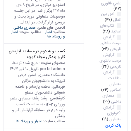
علمی فناوری
استودیو مرکزی، در تاریخ ۹ دی
(37)
ماه۱۴۰۲ برگزار شد. در این جلسه
امور بین
موضوعات متفاوتی مورد بحث و
الملل
(30)
بررسی قرار گرفت. در ابتدا...
کتاب‌های
انجمن های علمی:
معماری داخلی
اساتید
(28)
مطالب:
اخبار
مطالب سایت:
اخبار
و رویداد ها
گرایش
مرمت بناهای
تاریخی
(24)
کسب رتبه دوم در مسابقه آپارتمان
گرایش
کار و زندگی مجله کوچه
مرمت بافتهای
محتوای سایت
· درج شده توسط
تاریخی
(24)
portal admin
تاریخ:
10 تیر 1403
گرایش
دانشکده معماری ضمن عرض
مطالعات
تبریک به دانشجویان مژگان
معماری
قهرمانی، فاطمه پارسافر و فاطمه
اسلامی
(24)
شعبانی دانشجویان مقطع
معماری
کارشناسی ارشد رشته معماری منظر
داخلی
(22)
ورودی 1402، به مناسبت کسب
گرایش
رتبه دوم در مسابقه آپارتمان کار و
تکنولوژی
زندگی...
معماری
(19)
مطالب سایت:
اخبار و رویداد ها
پاک کردن