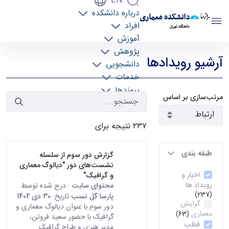
EN
درباره دانشکده
دانشکده معماری
افراد
دانشگاه تهران
آموزش
رویدادها - دانشکده معماری arch
پژوهش
آرشیو رویدادها
دانشجویی
خدمات
پیوندها
مرتب‌سازی بر اساس
تماس با ما
۲۳۷ نتیجه برای
طبقه بندی
گزارش دور سوم از سلسله
نشست‌های دور "دیالوگ معماری
اخبار و
و گرافیک"
رویداد ها
محتوای سایت
· درج شده توسط
(237)
پارسا گل نسب
تاریخ:
30 دی 1402
گرایش
دور سوم با عنوان دیالوگ معماری و
معماری
(63)
گرافیک با حضور سعید فروتن،
قطب
مدیر هنری و طراح گرافیک