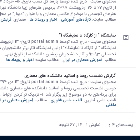
محتوای سایت
· درج شده توسط
پارسا گل نسب
تاریخ:
05 خرداد 1397
از تاریخ 22 تا 26 اردیبهشت 1397، پردیس ه
هنرهای تجسمی با موضوع عکاسیِ معماری و با عنوان "دیوار" در محل ن
مطالب سایت:
کارگاه‌های آموزشی
اخبار و رویداد ها
معماری:
گرایش 
نمایشگاه " از کارگاه تا نمایشگاه 1"
محتوای سایت
· درج شده توسط
portal admin
تاریخ:
13 اردیبهشت 1394
نمایشگاه " از کارگاه تا نمایشگاه" اولین نمایشگاه آثار برتر دانشجو
تحصیلی 93-92 و آثار دانشجویان پیشین دانشکده، از تاریخ نهم...
مطالب:
آموزش معماری در ایران
مطالب سایت:
اخبار و رویداد ها
گزارش نشست روسا و اساتید دانشکده های معماری
محتوای سایت
· درج شده توسط
portal admin
تاریخ:
13 دی 1394
برای پرداختن به دو موضوع زیر برگزار شد: 1- نزدیک تر کردن ارتباط...
قطب علمی فناوری:
قطب علمی فناوری
مطالب:
آموزش معماری در ای
داخلی
پست‌‌های 4
نمایش ۱ - ۴ از ۶۷ نتیجه
هر صفحه