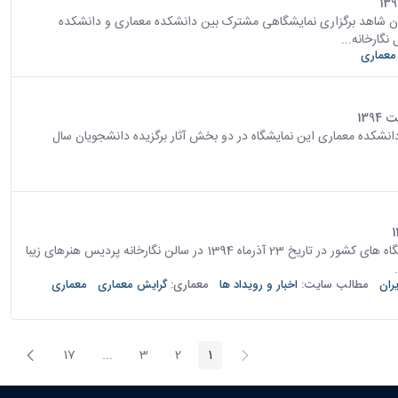
نرهای زیبا دانشگاه تهران شاهد برگزاری نمایشگاهی مشترک بین دانشکده معماری و دانشکده
گارخانه...
معماری
یان دانشکده معماری این نمایشگاه در دو بخش آثار برگزیده دانشجویان سال
دومین نشست تخصصی روسا و اساتید دانشکده های معماری دانشگاه های کشور در تاریخ 23 آذرماه 1394 در سالن نگارخانه پردیس هنرهای زیبا
ران
مطالب سایت:
اخبار و رویداد ها
معماری:
گرایش معماری
معماری
پیغام
صفحه
17
...
3
2
1
صفحه
صفحه
صفحه
صفحه
Intermediate Pages
قبلی
بعد