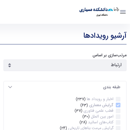
دانشکده معماری
دانشگاه تهران
رویدادها - دانشکده معماری arch
آرشیو رویدادها
مرتب‌سازی بر اساس
طبقه بندی
اخبار و رویداد ها
(237)
گرایش معماری
(63)
قطب علمی فناوری
(37)
امور بین الملل
(30)
کتاب‌های اساتید
(28)
گرایش مرمت بناهای تاریخی
(24)