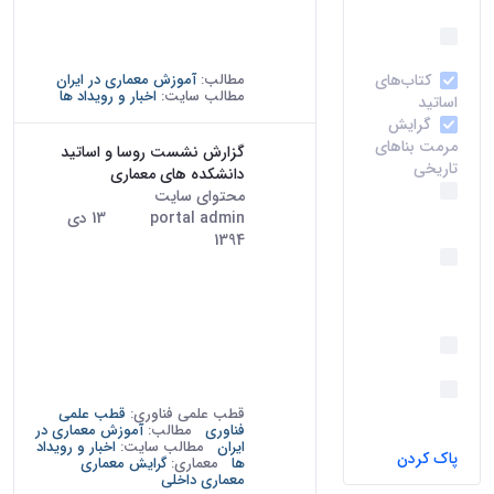
دانشجویان سال تحصیلی 93-92 و
(37)
امور بین
آثار دانشجویان پیشین دانشکده،
الملل
(30)
از تاریخ نهم...
کتاب‌های
مطالب:
آموزش معماری در ایران
مطالب سایت:
اخبار و رویداد ها
اساتید
(28)
گرایش
مرمت بناهای
گزارش نشست روسا و اساتید
تاریخی
(24)
دانشکده های معماری
گرایش
محتوای سایت
· درج شده توسط
مرمت بافتهای
portal admin
13 دی
تاریخ:
تاریخی
(24)
1394
گرایش
دومین نشست تخصصی روسا و
مطالعات
اساتید دانشکده های معماری
معماری
دانشگاه های کشور در تاریخ 23
اسلامی
(24)
آذرماه 1394 در سالن نگارخانه
معماری
پردیس هنرهای زیبا برای پرداختن
داخلی
(22)
به دو موضوع زیر برگزار شد: 1-
گرایش
نزدیک تر کردن ارتباط...
تکنولوژی
قطب علمی فناوری:
قطب علمی
فناوری
مطالب:
آموزش معماری در
معماری
(19)
ایران
مطالب سایت:
اخبار و رویداد
پاک کردن
ها
معماری:
گرایش معماری
معماری داخلی