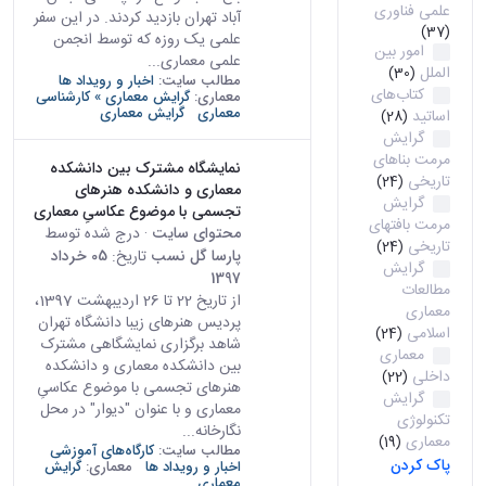
علمی فناوری
آباد تهران بازدید کردند. در این سفر
(37)
علمی یک روزه که توسط انجمن
امور بین
علمی معماری...
الملل
(30)
مطالب سایت:
اخبار و رویداد ها
کتاب‌های
معماری:
گرایش معماری » کارشناسی
معماری
گرایش معماری
اساتید
(28)
گرایش
مرمت بناهای
نمایشگاه مشترک بین دانشکده
تاریخی
(24)
معماری و دانشکده هنرهای
گرایش
تجسمی با موضوع عکاسیِ معماری
مرمت بافتهای
محتوای سایت
· درج شده توسط
تاریخی
(24)
پارسا گل نسب
تاریخ:
05 خرداد
گرایش
1397
مطالعات
از تاریخ 22 تا 26 اردیبهشت 1397،
معماری
پردیس هنرهای زیبا دانشگاه تهران
اسلامی
(24)
شاهد برگزاری نمایشگاهی مشترک
معماری
بین دانشکده معماری و دانشکده
داخلی
(22)
هنرهای تجسمی با موضوع عکاسیِ
گرایش
معماری و با عنوان "دیوار" در محل
تکنولوژی
نگارخانه...
معماری
(19)
مطالب سایت:
کارگاه‌های آموزشی
پاک کردن
اخبار و رویداد ها
معماری:
گرایش
معماری