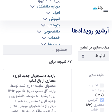
EN
درباره دانشکده
دانشکده معماری
افراد
دانشگاه تهران
آموزش
رویدادها - دانشکده معماری arch
پژوهش
آرشیو رویدادها
دانشجویی
خدمات
پیوندها
مرتب‌سازی بر اساس
تماس با ما
۶۷ نتیجه برای
طبقه بندی
بازدید دانشجویان جدید الورود
معماری از باغ کتاب
اخبار و
محتوای سایت
· درج شده توسط
رویداد ها
پارسا گل نسب
تاریخ:
15 مهر 1396
(237)
روز دوشنبه، ۱۰ مهرماه، دانشجویان
گرایش
جدید الورود معماری به همراه
معماری
(63)
برخی از دانشجویان ورودی ۹۵ از
قطب
باغ کتاب، واقع در تپه های عباس