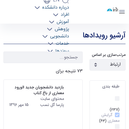
EN
درباره دانشکده
دانشکده معماری
افراد
دانشگاه تهران
آموزش
رویدادها - دانشکده معماری arch
پژوهش
آرشیو رویدادها
دانشجویی
خدمات
پیوندها
مرتب‌سازی بر اساس
تماس با ما
۷۳ نتیجه برای
طبقه بندی
بازدید دانشجویان جدید الورود
معماری از باغ کتاب
اخبار و
محتوای سایت
· درج شده توسط
رویداد ها
پارسا گل نسب
تاریخ:
15 مهر 1396
(237)
روز دوشنبه، ۱۰ مهرماه، دانشجویان
گرایش
جدید الورود معماری به همراه
معماری
(63)
برخی از دانشجویان ورودی ۹۵ از
قطب
باغ کتاب، واقع در تپه های عباس