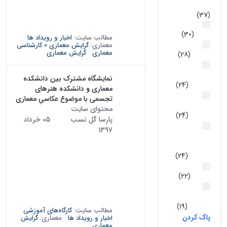
علمی فناوری
آباد تهران بازدید کردند. در این سفر
(37)
علمی یک روزه که توسط انجمن
امور بین
علمی معماری...
الملل
(30)
مطالب سایت:
اخبار و رویداد ها
کتاب‌های
معماری:
گرایش معماری » کارشناسی
معماری
گرایش معماری
اساتید
(28)
گرایش
مرمت بناهای
نمایشگاه مشترک بین دانشکده
تاریخی
(24)
معماری و دانشکده هنرهای
گرایش
تجسمی با موضوع عکاسیِ معماری
مرمت بافتهای
محتوای سایت
· درج شده توسط
تاریخی
(24)
پارسا گل نسب
تاریخ:
05 خرداد
گرایش
1397
مطالعات
از تاریخ 22 تا 26 اردیبهشت 1397،
معماری
پردیس هنرهای زیبا دانشگاه تهران
اسلامی
(24)
شاهد برگزاری نمایشگاهی مشترک
معماری
بین دانشکده معماری و دانشکده
داخلی
(22)
هنرهای تجسمی با موضوع عکاسیِ
گرایش
معماری و با عنوان "دیوار" در محل
تکنولوژی
نگارخانه...
معماری
(19)
مطالب سایت:
کارگاه‌های آموزشی
پاک کردن
اخبار و رویداد ها
معماری:
گرایش
معماری