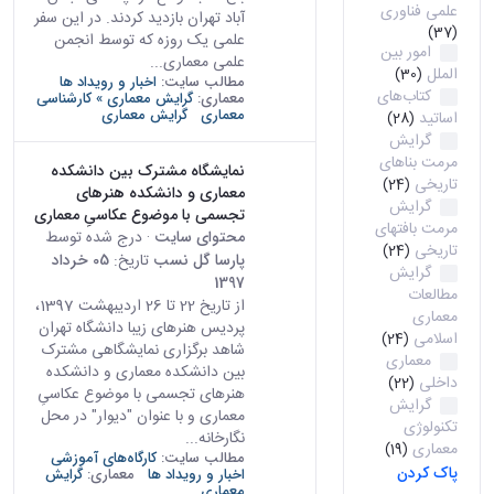
علمی فناوری
آباد تهران بازدید کردند. در این سفر
(37)
علمی یک روزه که توسط انجمن
امور بین
علمی معماری...
الملل
(30)
مطالب سایت:
اخبار و رویداد ها
کتاب‌های
معماری:
گرایش معماری » کارشناسی
معماری
گرایش معماری
اساتید
(28)
گرایش
مرمت بناهای
نمایشگاه مشترک بین دانشکده
تاریخی
(24)
معماری و دانشکده هنرهای
گرایش
تجسمی با موضوع عکاسیِ معماری
مرمت بافتهای
محتوای سایت
· درج شده توسط
تاریخی
(24)
پارسا گل نسب
تاریخ:
05 خرداد
گرایش
1397
مطالعات
از تاریخ 22 تا 26 اردیبهشت 1397،
معماری
پردیس هنرهای زیبا دانشگاه تهران
اسلامی
(24)
شاهد برگزاری نمایشگاهی مشترک
معماری
بین دانشکده معماری و دانشکده
داخلی
(22)
هنرهای تجسمی با موضوع عکاسیِ
گرایش
معماری و با عنوان "دیوار" در محل
تکنولوژی
نگارخانه...
معماری
(19)
مطالب سایت:
کارگاه‌های آموزشی
پاک کردن
اخبار و رویداد ها
معماری:
گرایش
معماری