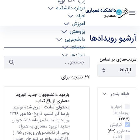
EN
درباره دانشکده
دانشکده معماری
افراد
دانشگاه تهران
آموزش
رویدادها - دانشکده معماری arch
پژوهش
آرشیو رویدادها
دانشجویی
خدمات
پیوندها
مرتب‌سازی بر اساس
تماس با ما
۶۷ نتیجه برای
طبقه بندی
بازدید دانشجویان جدید الورود
معماری از باغ کتاب
اخبار و
محتوای سایت
· درج شده توسط
رویداد ها
پارسا گل نسب
تاریخ:
15 مهر 1396
(237)
روز دوشنبه، ۱۰ مهرماه، دانشجویان
گرایش
جدید الورود معماری به همراه
معماری
(63)
برخی از دانشجویان ورودی ۹۵ از
قطب
باغ کتاب، واقع در تپه های عباس