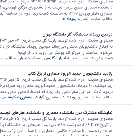
محتوای سایت
· درج شده توسط
portal admin
تاریخ:
10 تیر 1403
دانشکده معماری ضمن عرض تبریک به دانشجویان مژگان قهرمانی، فاط
معماری منظر ورودی 1402، به مناسبت کسب رتبه دوم در مسابقه آپارتمان کار و زندگی...
مطالب سایت:
اخبار و رویداد ها
دومين رويداد نمايشگاه كار دانشگاه تهران
محتوای سایت
· درج شده توسط
پارسا گل نسب
تاریخ:
07 مهر 1403
مي‌شود. علاقمندان می‌توانند پوستر این رویداد را از اینجا ...
دسته بندی ها:
اخبار
اخبار » اخبار انگلیسی
مطالب:
اخبار
مطالب سا
بازدید دانشجویان جدید الورود معماری از باغ کتاب
محتوای سایت
· درج شده توسط
پارسا گل نسب
تاریخ:
15 مهر 1396
بازدید کردند. در این سفر علمی یک روزه که توسط انجمن علمی معما
مطالب سایت:
اخبار و رویداد ها
معماری:
گرایش معماری » کارشناسی 
نمایشگاه مشترک بین دانشکده معماری و دانشکده هنرهای تجسمی
محتوای سایت
· درج شده توسط
پارسا گل نسب
تاریخ:
05 خرداد 1397
از تاریخ 22 تا 26 اردیبهشت 1397، پردیس ه
هنرهای تجسمی با موضوع عکاسیِ معماری و با عنوان "دیوار" در محل ن