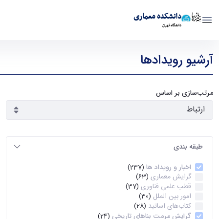
دانشکده معماری
دانشگاه تهران
رویدادها - دانشکده معماری arch
آرشیو رویدادها
مرتب‌سازی بر اساس
طبقه بندی
اخبار و رویداد ها
(237)
گرایش معماری
(63)
قطب علمی فناوری
(37)
امور بین الملل
(30)
کتاب‌های اساتید
(28)
گرایش مرمت بناهای تاریخی
(24)