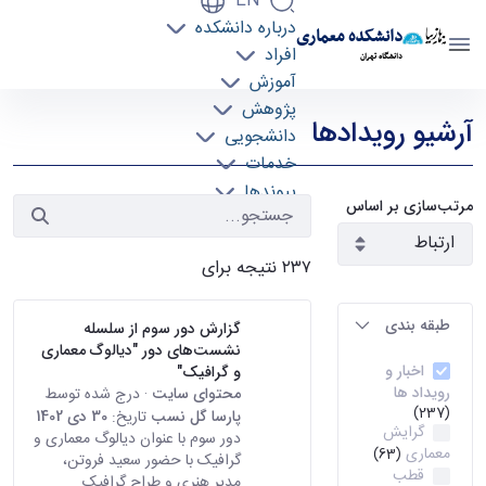
EN
درباره دانشکده
دانشکده معماری
افراد
دانشگاه تهران
آموزش
رویدادها - دانشکده معماری arch
پژوهش
آرشیو رویدادها
دانشجویی
خدمات
پیوندها
مرتب‌سازی بر اساس
تماس با ما
۲۳۷ نتیجه برای
طبقه بندی
گزارش دور سوم از سلسله
نشست‌های دور "دیالوگ معماری
اخبار و
و گرافیک"
رویداد ها
محتوای سایت
· درج شده توسط
(237)
پارسا گل نسب
تاریخ:
30 دی 1402
گرایش
دور سوم با عنوان دیالوگ معماری و
معماری
(63)
گرافیک با حضور سعید فروتن،
قطب
مدیر هنری و طراح گرافیک