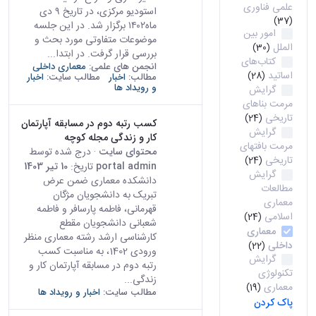
علمی فناوری
استودیو مرکزی، در تاریخ ۹ دی
(37)
ماه۱۴۰۲ برگزار شد. در این جلسه
امور بین
موضوعات متفاوتی مورد بحث و
الملل
(30)
بررسی قرار گرفت. در ابتدا...
کتاب‌های
انجمن های علمی:
معماری داخلی
اساتید
(28)
مطالب:
اخبار
مطالب سایت:
اخبار
و رویداد ها
گرایش
مرمت بناهای
تاریخی
(24)
کسب رتبه دوم در مسابقه آپارتمان
گرایش
کار و زندگی مجله کوچه
مرمت بافتهای
محتوای سایت
· درج شده توسط
تاریخی
(24)
portal admin
تاریخ:
10 تیر 1403
گرایش
دانشکده معماری ضمن عرض
مطالعات
تبریک به دانشجویان مژگان
معماری
قهرمانی، فاطمه پارسافر و فاطمه
اسلامی
(24)
شعبانی دانشجویان مقطع
معماری
کارشناسی ارشد رشته معماری منظر
داخلی
(22)
ورودی 1402، به مناسبت کسب
گرایش
رتبه دوم در مسابقه آپارتمان کار و
تکنولوژی
زندگی...
معماری
(19)
مطالب سایت:
اخبار و رویداد ها
پاک کردن