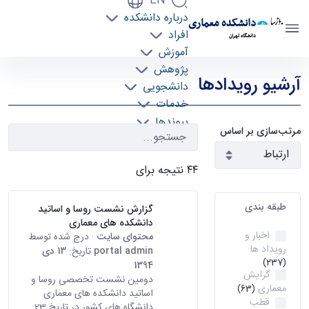
EN
درباره دانشکده
دانشکده معماری
افراد
دانشگاه تهران
آموزش
رویدادها - دانشکده معماری arch
پژوهش
آرشیو رویدادها
دانشجویی
خدمات
پیوندها
مرتب‌سازی بر اساس
تماس با ما
۴۴ نتیجه برای
طبقه بندی
گزارش نشست روسا و اساتید
دانشکده های معماری
اخبار و
محتوای سایت
· درج شده توسط
رویداد ها
portal admin
تاریخ:
13 دی
(237)
1394
گرایش
دومین نشست تخصصی روسا و
معماری
(63)
اساتید دانشکده های معماری
قطب
دانشگاه های کشور در تاریخ 23