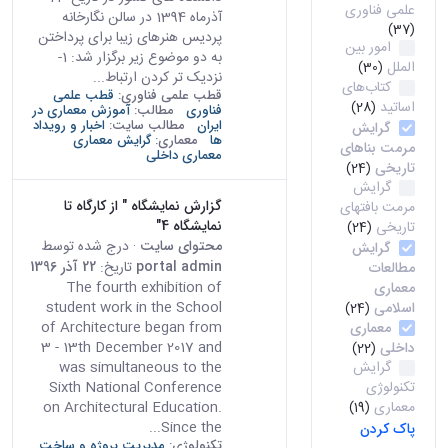
علمی فناوری
آذرماه 1394 در سالن نگارخانه
(37)
پردیس هنرهای زیبا برای پرداختن
امور بین
به دو موضوع زیر برگزار شد: 1-
الملل
(30)
نزدیک تر کردن ارتباط...
کتاب‌های
قطب علمی فناوری:
قطب علمی
اساتید
(28)
فناوری
مطالب:
آموزش معماری در
ایران
مطالب سایت:
اخبار و رویداد
گرایش
ها
معماری:
گرایش معماری
مرمت بناهای
معماری داخلی
تاریخی
(24)
گرایش
گزارش نمایشگاه " از کارگاه تا
مرمت بافتهای
نمایشگاه 4"
تاریخی
(24)
محتوای سایت
· درج شده توسط
گرایش
portal admin
تاریخ:
22 آذر 1396
مطالعات
The fourth exhibition of
معماری
student work in the School
اسلامی
(24)
of Architecture began from
معماری
3 - 13th December 2017 and
داخلی
(22)
گرایش
was simultaneous to the
تکنولوژی
Sixth National Conference
معماری
on Architectural Education.
(19)
Since the...
پاک کردن
تکنولوژی:
مدیریت پروژه و ساخت